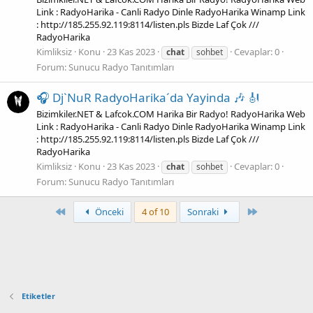
Link : RadyoHarika - Canli Radyo Dinle RadyoHarika Winamp Link
: http://185.255.92.119:8114/listen.pls Bizde Laf Çok ///
RadyoHarika
Kimliksiz
Konu
23 Kas 2023
Cevaplar: 0
chat
sohbet
Forum:
Sunucu Radyo Tanıtımları
🎧 Dj`NuR RadyoHarika´da Yayinda 🎶 🎻
Bizimkiler.NET & Lafcok.COM Harika Bir Radyo! RadyoHarika Web
Link : RadyoHarika - Canli Radyo Dinle RadyoHarika Winamp Link
: http://185.255.92.119:8114/listen.pls Bizde Laf Çok ///
RadyoHarika
Kimliksiz
Konu
23 Kas 2023
Cevaplar: 0
chat
sohbet
Forum:
Sunucu Radyo Tanıtımları
Birinci
Son
Önceki
4 of 10
Sonraki
Etiketler