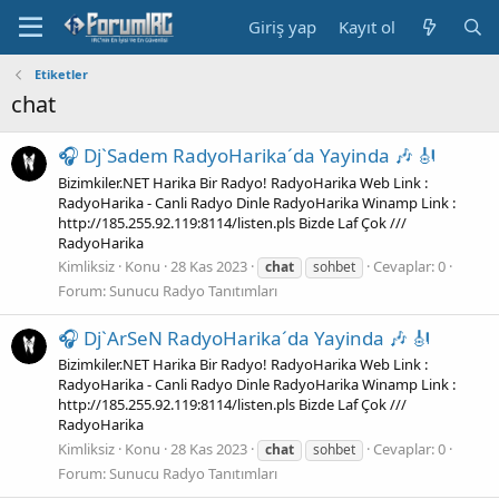
Giriş yap
Kayıt ol
Etiketler
chat
🎧 Dj`Sadem RadyoHarika´da Yayinda 🎶 🎻
Bizimkiler.NET Harika Bir Radyo! RadyoHarika Web Link :
RadyoHarika - Canli Radyo Dinle RadyoHarika Winamp Link :
http://185.255.92.119:8114/listen.pls Bizde Laf Çok ///
RadyoHarika
Kimliksiz
Konu
28 Kas 2023
Cevaplar: 0
chat
sohbet
Forum:
Sunucu Radyo Tanıtımları
🎧 Dj`ArSeN RadyoHarika´da Yayinda 🎶 🎻
Bizimkiler.NET Harika Bir Radyo! RadyoHarika Web Link :
RadyoHarika - Canli Radyo Dinle RadyoHarika Winamp Link :
http://185.255.92.119:8114/listen.pls Bizde Laf Çok ///
RadyoHarika
Kimliksiz
Konu
28 Kas 2023
Cevaplar: 0
chat
sohbet
Forum:
Sunucu Radyo Tanıtımları