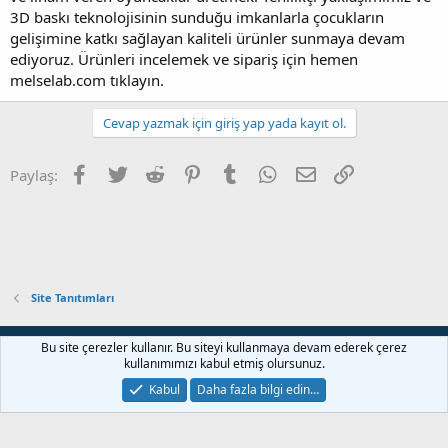
3D baskı teknolojisinin sunduğu imkanlarla çocukların
gelişimine katkı sağlayan kaliteli ürünler sunmaya devam
ediyoruz. Ürünleri incelemek ve sipariş için hemen
melselab.com tıklayın.
Cevap yazmak için giriş yap yada kayıt ol.
Facebook
Twitter
Reddit
Pinterest
Tumblr
WhatsApp
E-posta
Link
Paylaş:
Site Tanıtımları
Bize ulaşın
Şartlar ve kurallar
Gizlilik politikası
Yardım
Bu site çerezler kullanır. Bu siteyi kullanmaya devam ederek çerez
Ana sayfa
R
kullanımımızı kabul etmiş olursunuz.
S
S
Kabul
Daha fazla bilgi edin…
®
Community platform by XenForo
© 2010-2022 XenForo Ltd.