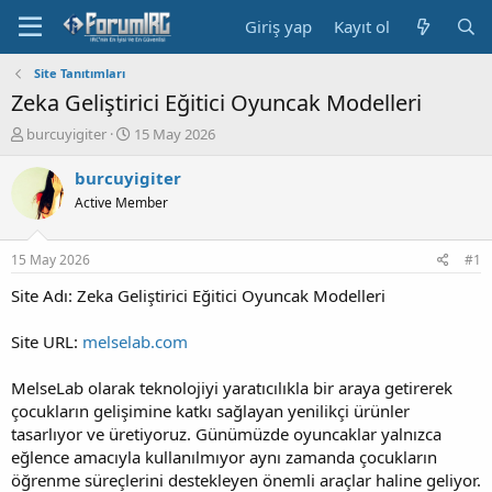
Giriş yap
Kayıt ol
Site Tanıtımları
Zeka Geliştirici Eğitici Oyuncak Modelleri
K
B
burcuyigiter
15 May 2026
o
a
n
ş
burcuyigiter
b
l
Active Member
u
a
y
n
u
g
15 May 2026
#1
b
ı
a
ç
Site Adı: Zeka Geliştirici Eğitici Oyuncak Modelleri
ş
t
l
a
Site URL:
melselab.com
a
r
t
i
MelseLab olarak teknolojiyi yaratıcılıkla bir araya getirerek
a
h
çocukların gelişimine katkı sağlayan yenilikçi ürünler
n
i
tasarlıyor ve üretiyoruz. Günümüzde oyuncaklar yalnızca
eğlence amacıyla kullanılmıyor aynı zamanda çocukların
öğrenme süreçlerini destekleyen önemli araçlar haline geliyor.