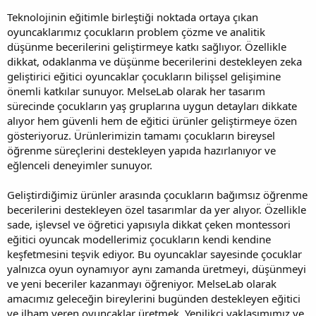
Teknolojinin eğitimle birleştiği noktada ortaya çıkan
oyuncaklarımız çocukların problem çözme ve analitik
düşünme becerilerini geliştirmeye katkı sağlıyor. Özellikle
dikkat, odaklanma ve düşünme becerilerini destekleyen zeka
geliştirici eğitici oyuncaklar çocukların bilişsel gelişimine
önemli katkılar sunuyor. MelseLab olarak her tasarım
sürecinde çocukların yaş gruplarına uygun detayları dikkate
alıyor hem güvenli hem de eğitici ürünler geliştirmeye özen
gösteriyoruz. Ürünlerimizin tamamı çocukların bireysel
öğrenme süreçlerini destekleyen yapıda hazırlanıyor ve
eğlenceli deneyimler sunuyor.
Geliştirdiğimiz ürünler arasında çocukların bağımsız öğrenme
becerilerini destekleyen özel tasarımlar da yer alıyor. Özellikle
sade, işlevsel ve öğretici yapısıyla dikkat çeken montessori
eğitici oyuncak modellerimiz çocukların kendi kendine
keşfetmesini teşvik ediyor. Bu oyuncaklar sayesinde çocuklar
yalnızca oyun oynamıyor aynı zamanda üretmeyi, düşünmeyi
ve yeni beceriler kazanmayı öğreniyor. MelseLab olarak
amacımız geleceğin bireylerini bugünden destekleyen eğitici
ve ilham veren oyuncaklar üretmek. Yenilikçi yaklaşımımız ve