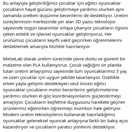
Bu anlayışla geliştirdiğimiz çocuklar için eğitici oyuncaklar
çocukların hayal gücünü geliştirmeye yardımcı olurken aynı
zamanda üretken düşünme becerilerini de destekliyor. Üretim
süreçlerimizin merkezinde yer alan 3D yazıcı teknolojisi
sayesinde özgün tasarımlar ortaya çıkarıyor çocukların ilgisini
çeken estetik ve işlevsel oyuncaklar geliştiriyoruz. Her
ürünümüz çocukların keyifli vakit geçirirken öğrenmelerini
desteklemek amacıyla titizlikle hazırlanıyor.
MelseLab olarak üretim sürecinde çevre dostu ve güvenli bir
malzeme olan PLA kullanıyoruz. Çocuk sağlığını ön planda
tutan üretim anlayışımız sayesinde tüm oyuncaklarımız 3 yaş
ve üzeri çocuklar için uygun şekilde tasarlanıyor. Özellikle
erken yaşta gelişimi destekleyen okul öncesi eğitici
oyuncaklar çocukların motor becerilerini geliştirmelerine
yardımcı olurken el-göz koordinasyonlarını güçlendirmeyi
amaçlıyor. Çocukların keşfetme duygusunu harekete geçiren
ürünlerimiz eğlenirken öğrenmeyi mümkün hale getiriyor.
Modern üretim teknolojilerini kullanarak hazırladığımız
oyuncaklar geleneksel oyuncak anlayışına farklı bir bakış açısı
kazandırıyor ve çocukların yaratıcı yönlerini destekliyor.