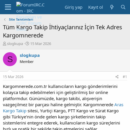
Giriş yap
Kayıt ol
Site Tanıtımları
Tüm Kargo Takip İhtiyaçlarınız İçin Tek Adres
Kargomnerede
K
B
slogkupa
15 Mar 2026
o
a
n
ş
slogkupa
S
b
l
Member
u
a
y
n
u
g
15 Mar 2026
#1
b
ı
a
ç
Kargomnerede.com.tr kullanıcıların kargo gönderimlerini
ş
t
kolayca takip edebilmeleri için geliştirilmiş bir online
l
a
platformdur. Günümüzde, kargo takibi, alışverişin
a
r
vazgeçilmez bir parçası haline gelmiştir. Kargomnerede
Aras
t
i
Kargo Takip
sitesi, Yurtiçi Kargo, PTT Kargo ve Sürat Kargo
a
h
gibi Türkiye’nin önde gelen kargo şirketlerinin takip
n
i
sistemlerini entegre ederek, kullanıcıların kargo süreçlerini
hızlı ve pratik bir şekilde takip etmelerini sağlar.