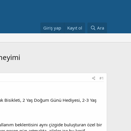
Giriş yap
Kayıt ol
Ara
eneyimi
#1
uk Bisikleti, 2 Yaş Doğum Günü Hediyesi, 2-3 Yaş
lanım beklentisini aynı çizgide buluşturan özel bir
r geçen gün artmakta, aileler ise bu keşif