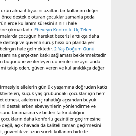
 ürün alma ihtiyacını azaltan bir kullanım değeri
üre önce destekle oturan çocuklar zamanla pedal
nlerde kullanım süresini sınırlı hale
 öne çıkmaktadır.
Ebeveyn Kontrollü Üç Teker
malarda çocuğun hareket becerisi arttıkça daha
e desteği ve güvenli sürüş hissi ön planda yer
belirgin hale gelmektedir.
2 Yaş Doğum Günü
aşamına gerçekten katkı sağlaması beklenmektedir.
ğun bugününe ve ilerleyen dönemlerine aynı anda
imi takip eden, güven veren ve kullanıldıkça değeri
etirmesiyle ailelerin günlük yaşamına doğrudan katkı
 aktiviteleri, küçük yaş grubundaki çocuklar için hem
 etmesi, ailelerin iç rahatlığı açısından büyük
ğini desteklerken ebeveynlerin yönlendirme ve
sunu tanımasına ve beden farkındalığını
e çocukların daha konforlu gezintiler geçirmesine
e değil, açık havada da kaliteli zaman geçirmesini
, güvenlik ve uzun süreli kullanım birlikte