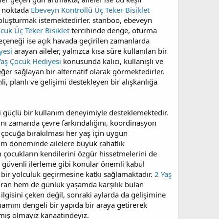
u noktada
Ebeveyn Kontrollü Üç Teker Bisiklet
 oluşturmak istemektedirler. stanboo, ebeveyn
cuk Üç Teker Bisiklet
tercihinde denge, oturma
eçeneği ise açık havada geçirilen zamanlarda
yesi
arayan aileler, yalnızca kısa süre kullanılan bir
Yaş Çocuk Hediyesi
konusunda kalıcı, kullanışlı ve
er sağlayan bir alternatif olarak görmektedirler.
i, planlı ve gelişimi destekleyen bir alışkanlığa
 güçlü bir kullanım deneyimiyle desteklemektedir.
 aynı zamanda çevre farkındalığını, koordinasyon
çocuğa bırakılması her yaş için uygun
anım döneminde ailelere büyük rahatlık
çocukların kendilerini özgür hissetmelerini de
güvenli ilerleme gibi konular önemli kabul
ı bir yolculuk geçirmesine katkı sağlamaktadır.
2 Yaş
dıran hem de günlük yaşamda karşılık bulan
lgisini çeken değil, sonraki aylarda da gelişimine
amını dengeli bir yapıda bir araya getirerek
miş olmayız kanaatindeyiz.