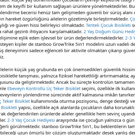
m de keyifli bir kullanım sağlayan ürünlere yönelmektedirler. B
nlendirme becerisi henüz tam gelişmeden güvenli bir sürüş alanı
ın hareket özgürlüğünü ailelerin gözetimiyle birleştirmektedir.
Ço
ığı ve güven hissi belirleyici olmaktadır.
Tenteli Çocuk Bisikleti
s
ahat gezinti ihtiyacını karşılamaktadır.
2 Yaş Doğum Günü Hedi
işimine eşlik eden işlevsel bir ürün değerlendirmektedirler.
2-3 
steyen kişiler de stanboo GrowTrike 5in1 modelini uzun vadeli değ
üş deneyimini sadece eğlenceli bir aktivite olmaktan çıkarıp güvenl
iz.
lelerin küçük yaş grubunda en çok önemsedikleri güvenlik hissini
isikletle tanışması, yalnızca fiziksel hareketliliği artırmamakta;
gusunu da geliştirmektedir. Ancak bu süreçte kontrolün tamamen 
enle
Ebeveyn Kontrollü Üç Teker Bisiklet
seçimi, özellikle ilk kull
eveynlerin yönlendirme sürecinde aktif kalmasına imkân tanırken 
 Teker Bisiklet
kullanımında oturma pozisyonu, denge desteği ve 
Bisikleti
yapısı, özellikle açık alanlarda çocukların daha korunakl
rak değerlendirilen ürünlerde aileler genellikle hem sevinç uyan
ler.
2-3 Yaş Çocuk Hediyesi
arayışında ise çocuğun yalnızca o gün i
ğerli görülmektedir. stanboo GrowTrike 5in1, bu beklentilerin tam
debileceği uzun ömürlü bir çözüm oluşturmaktadır desek yanlış de