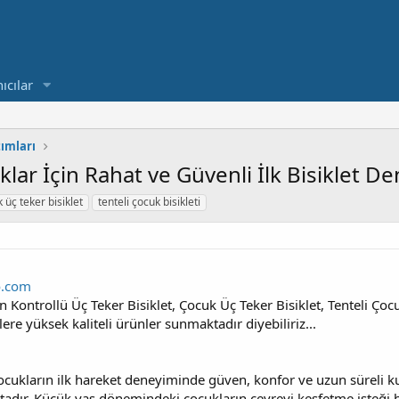
ıcılar
tımları
lar İçin Rahat ve Güvenli İlk Bisiklet D
 üç teker bisiklet
tenteli çocuk bisikleti
o.com
 Kontrollü Üç Teker Bisiklet, Çocuk Üç Teker Bisiklet, Tenteli Çoc
ere yüksek kaliteli ürünler sunmaktadır diyebiliriz...
cukların ilk hareket deneyiminde güven, konfor ve uzun süreli kul
adır. Küçük yaş dönemindeki çocukların çevreyi keşfetme isteği he