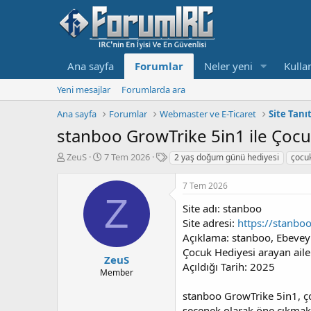
Ana sayfa
Forumlar
Neler yeni
Kullan
Yeni mesajlar
Forumlarda ara
Ana sayfa
Forumlar
Webmaster ve E-Ticaret
Site Tanı
stanboo GrowTrike 5in1 ile Çocuk
K
B
E
ZeuS
7 Tem 2026
2 yaş doğum günü hediyesi
çocuk
o
a
t
n
ş
i
7 Tem 2026
b
l
k
Z
u
a
e
Site adı: stanboo
y
n
t
Site adresi:
https://stanbo
u
g
l
Açıklama: stanboo, Ebeveyn
b
ı
e
Çocuk Hediyesi arayan ailel
a
ç
r
ZeuS
Açıldığı Tarih: 2025
ş
t
Member
l
a
a
r
stanboo GrowTrike 5in1, ço
t
i
seçenek olarak öne çıkmakt