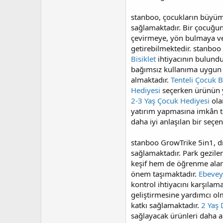
stanboo, çocukların büyüme 
sağlamaktadır. Bir çocuğun 
çevirmeye, yön bulmaya ve 
getirebilmektedir. stanboo 
Bisiklet
ihtiyacının bulundu
bağımsız kullanıma uygun 
almaktadır.
Tenteli Çocuk Bi
Hediyesi
seçerken ürünün y
2-3 Yaş Çocuk Hediyesi
ola
yatırım yapmasına imkân ta
daha iyi anlaşılan bir seçe
stanboo GrowTrike 5in1, dı
sağlamaktadır. Park geziler
keşif hem de öğrenme alanı
önem taşımaktadır.
Ebeveyn
kontrol ihtiyacını karşılam
geliştirmesine yardımcı ol
katkı sağlamaktadır.
2 Yaş
sağlayacak ürünleri daha a