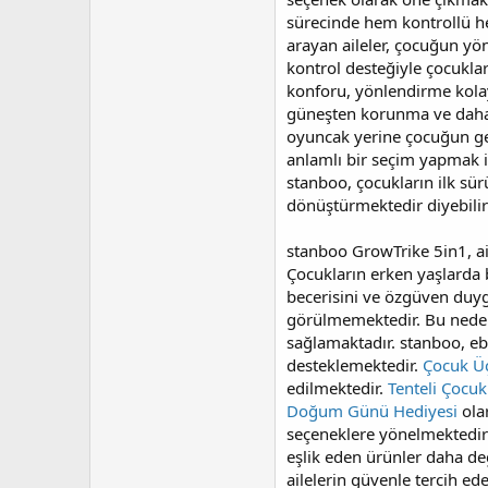
a
h
sürecinde hem kontrollü he
n
i
arayan aileler, çocuğun yö
kontrol desteğiyle çocuklar
konforu, yönlendirme kolayl
güneşten korunma ve daha r
oyuncak yerine çocuğun gel
anlamlı bir seçim yapmak i
stanboo, çocukların ilk sür
dönüştürmektedir diyebilir
stanboo GrowTrike 5in1, ai
Çocukların erken yaşlarda b
becerisini ve özgüven duy
görülmemektedir. Bu ned
sağlamaktadır. stanboo, eb
desteklemektedir.
Çocuk Üç
edilmektedir.
Tenteli Çocuk 
Doğum Günü Hediyesi
ola
seçeneklere yönelmektedir
eşlik eden ürünler daha de
ailelerin güvenle tercih e