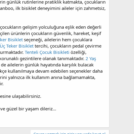
in günlük rutinlerine pratiklik katmakta, çocukların
boo, ilk bisiklet deneyimini aileler için zahmetsiz,
çocukların gelişim yolculuğuna eşlik eden değerli
ilen ürünlerin çocukların güvenlik, hareket, keşif
er Bisiklet
seçeneği, ailelerin hem çocuklara
Üç Teker Bisiklet
tercihi, çocukların pedal çevirme
turmaktadır.
Tenteli Çocuk Bisikleti
özelliği,
korunaklı gezintilere olanak tanımaktadır.
2 Yaş
de ailelerin günlük hayatında karşılık bulacak
ikçe kullanılmaya devam edebilen seçenekler daha
rini yalnızca ilk kullanım anına bağlamamakta,
r.
sine ulaşabilirsiniz.
ve güzel bir yaşam dileriz...