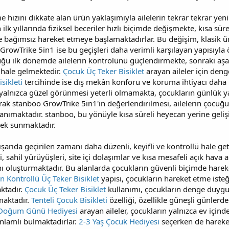
hızını dikkate alan ürün yaklaşımıyla ailelerin tekrar tekrar yeni
ilk yıllarında fiziksel beceriler hızlı biçimde değişmekte, kısa s
bağımsız hareket etmeye başlamaktadırlar. Bu değişim, klasik ürü
GrowTrike 5in1 ise bu geçişleri daha verimli karşılayan yapısıyla
ğu ilk dönemde ailelerin kontrolünü güçlendirmekte, sonraki aşa
hale gelmektedir.
Çocuk Üç Teker Bisiklet
arayan aileler için deng
sikleti
tercihinde ise dış mekân konforu ve koruma ihtiyacı daha 
alnızca güzel görünmesi yeterli olmamakta, çocukların günlük y
rak stanboo GrowTrike 5in1'in değerlendirilmesi, ailelerin çocu
nımaktadır. stanboo, bu yönüyle kısa süreli heyecan yerine geliş
nek sunmaktadır.
şarıda geçirilen zamanı daha düzenli, keyifli ve kontrollü hale g
i, sahil yürüyüşleri, site içi dolaşımlar ve kısa mesafeli açık hava
 oluşturmaktadır. Bu alanlarda çocukların güvenli biçimde hareket
 Kontrollü Üç Teker Bisiklet
yapısı, çocukların hareket etme iste
aktadır.
Çocuk Üç Teker Bisiklet
kullanımı, çocukların denge duygu
maktadır.
Tenteli Çocuk Bisikleti
özelliği, özellikle güneşli günlerd
 Doğum Günü Hediyesi
arayan aileler, çocukların yalnızca ev içind
nlamlı bulmaktadırlar.
2-3 Yaş Çocuk Hediyesi
seçerken de hareket