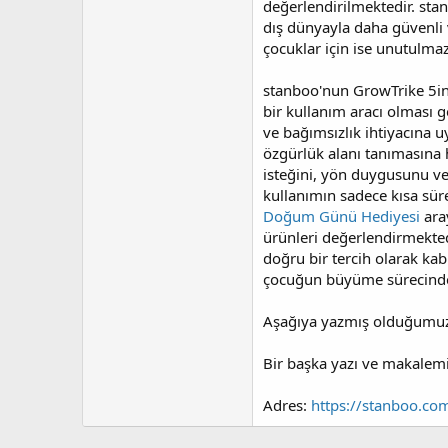
değerlendirilmektedir. stan
dış dünyayla daha güvenli v
çocuklar için ise unutulmaz
stanboo'nun GrowTrike 5in1
bir kullanım aracı olması g
ve bağımsızlık ihtiyacına
özgürlük alanı tanımasına
isteğini, yön duygusunu ve
kullanımın sadece kısa sür
Doğum Günü Hediyesi
aray
ürünleri değerlendirmekted
doğru bir tercih olarak ka
çocuğun büyüme sürecinde t
Aşağıya yazmış olduğumuz a
Bir başka yazı ve makalemiz
Adres:
https://stanboo.co