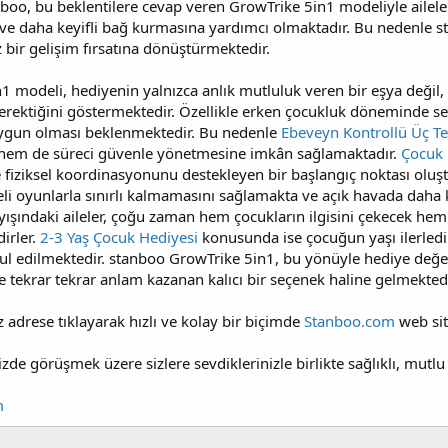
boo, bu beklentilere cevap veren GrowTrike 5in1 modeliyle aileler
e daha keyifli bağ kurmasına yardımcı olmaktadır. Bu nedenle stan
 bir gelişim fırsatına dönüştürmektedir.
 modeli, hediyenin yalnızca anlık mutluluk veren bir eşya değil, 
erektiğini göstermektedir. Özellikle erken çocukluk döneminde seç
 uygun olması beklenmektedir. Bu nedenle
Ebeveyn Kontrollü Üç Tek
 hem de süreci güvenle yönetmesine imkân sağlamaktadır.
Çocuk 
 fiziksel koordinasyonunu destekleyen bir başlangıç noktası oluş
eli oyunlarla sınırlı kalmamasını sağlamakta ve açık havada daha 
ışındaki aileler, çoğu zaman hem çocukların ilgisini çekecek hem 
irler.
2-3 Yaş Çocuk Hediyesi
konusunda ise çocuğun yaşı ilerled
bul edilmektedir. stanboo GrowTrike 5in1, bu yönüyle hediye değe
ekrar tekrar anlam kazanan kalıcı bir seçenek haline gelmektedi
drese tıklayarak hızlı ve kolay bir biçimde
Stanboo.com
web site
de görüşmek üzere sizlere sevdiklerinizle birlikte sağlıklı, mutlu 
m