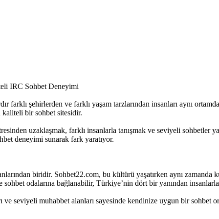
teli IRC Sohbet Deneyimi
lardır farklı şehirlerden ve farklı yaşam tarzlarından insanları aynı or
aliteli bir sohbet sitesidir.
sinden uzaklaşmak, farklı insanlarla tanışmak ve seviyeli sohbetler yap
ohbet deneyimi sunarak fark yaratıyor.
lanlarından biridir. Sohbet22.com, bu kültürü yaşatırken aynı zamanda ku
sohbet odalarına bağlanabilir, Türkiye’nin dört bir yanından insanlarla t
ları ve seviyeli muhabbet alanları sayesinde kendinize uygun bir sohbet 