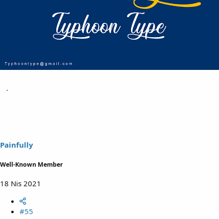
Painfully
Well-Known Member
18 Nis 2021
#55