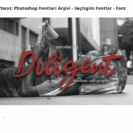
Yanıt: Photoshop Fontlari Arşivi - Seçtigim Fontlar - Font