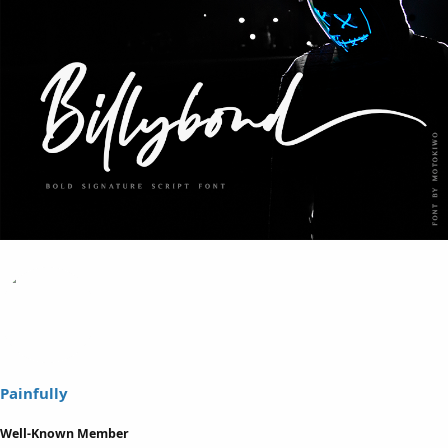
Painfully
Well-Known Member