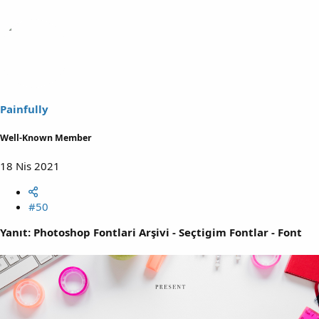
Painfully
Well-Known Member
18 Nis 2021
#50
Yanıt: Photoshop Fontlari Arşivi - Seçtigim Fontlar - Font