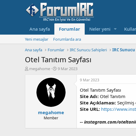
Ana sayfa
Forumlar
Neler yeni
Kullan
Yeni mesajlar
Forumlarda ara
Ana sayfa
Forumlar
IRC Sunucu Sahipleri
IRC Sunucu 
Otel Tanıtım Sayfası
K
B
megahome
9 Mar 2023
o
a
n
ş
9 Mar 2023
b
l
Otel Tanıtım Sayfası
u
a
y
n
Site Adı:
Otel Tanıtım
u
g
Site Açıklaması:
Seçilmiş e
b
ı
Site URL:
https://www.ins
megahome
a
ç
ş
t
Member
-- instagram.com/oteltanit
l
a
a
r
t
i