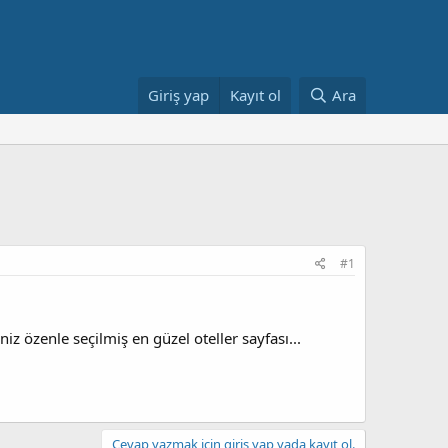
Giriş yap
Kayıt ol
Ara
#1
niz özenle seçilmiş en güzel oteller sayfası...
Cevap yazmak için giriş yap yada kayıt ol.