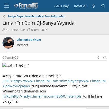
Giriş yap
Kayıt ol
Radyo Departmanlarındaki Son Gelişmeler
LimanFm.Com DJ-Sanya Yayında
K
B
ahmetserkan
6 Tem 2026
o
a
n
ş
ahmetserkan
b
l
Member
u
a
y
n
u
g
6 Tem 2026
#1
b
ı
a
ç
ş
t
l
a
➡️Yayınımızı WEB'den dinlemek için
a
r
[URL='http://Www.LimanFM.Com/mircplayer']Www.LimanFM
t
i
.Com/mircplayer
[/url] linkine tıklayınız. | Yayınımızı
a
h
Winamp'tan dinlemek için
n
i
[URL]http://radyo.limanfm.com:8560/listen.pls
[/url] linkine
tıklayınız.