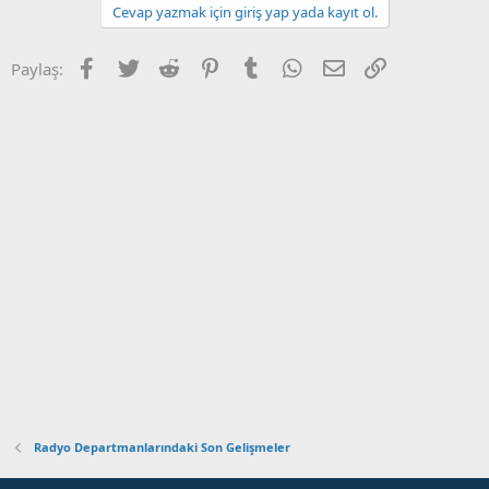
Cevap yazmak için giriş yap yada kayıt ol.
Facebook
Twitter
Reddit
Pinterest
Tumblr
WhatsApp
E-posta
Link
Paylaş:
Radyo Departmanlarındaki Son Gelişmeler