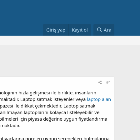
Giriş yap
Kayıt ol
Ara
#1
ojinin hızla gelişmesi ile birlikte, insanların
nmaktadır. Laptop satmak isteyenler veya
laptop alan
lpazesi ile dikkat çekmektedir. Laptop satmak
llanılmayan laptoplarını kolayca listeleyebilir ve
alabilmeleri için piyasa değerine uygun fiyatlandırma
lmaktadır.
ihtiyaçlarına göre en uygun seçenekleri bulmalarına