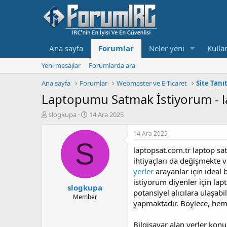
Ana sayfa
Forumlar
Neler yeni
Kullan
Yeni mesajlar
Forumlarda ara
Ana sayfa
Forumlar
Webmaster ve E-Ticaret
Site Tanı
Laptopumu Satmak İstiyorum - l
K
B
slogkupa
14 Ara 2025
o
a
n
ş
14 Ara 2025
b
l
S
laptopsat.com.tr laptop satı
u
a
y
n
ihtiyaçları da değişmekte 
u
g
yerler
arayanlar için ideal 
b
ı
istiyorum diyenler için lapt
slogkupa
a
ç
potansiyel alıcılara ulaşabi
ş
t
Member
yapmaktadır. Böylece, hem s
l
a
a
r
t
i
Bilgisayar alan yerler kon