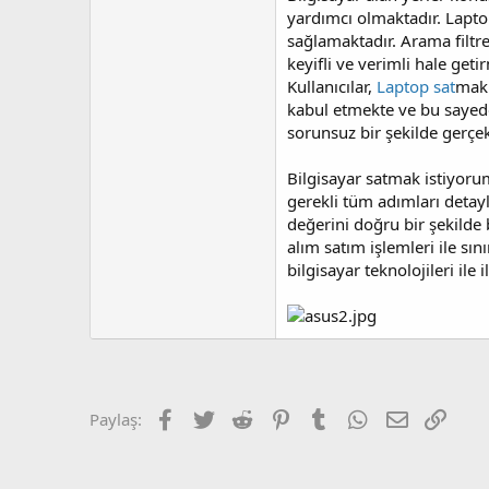
a
h
yardımcı olmaktadır. Laptop
n
i
sağlamaktadır. Arama filtrel
keyifli ve verimli hale get
Kullanıcılar,
Laptop sat
mak 
kabul etmekte ve bu sayede 
sorunsuz bir şekilde gerçe
Bilgisayar satmak istiyoru
gerekli tüm adımları detaylı
değerini doğru bir şekilde 
alım satım işlemleri ile sı
bilgisayar teknolojileri ile
Facebook
Twitter
Reddit
Pinterest
Tumblr
WhatsApp
E-posta
Link
Paylaş: