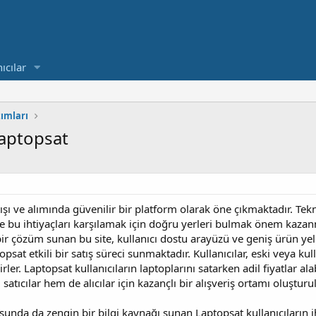
ıcılar
tımları
aptopsat
şı ve alımında güvenilir bir platform olarak öne çıkmaktadır. Teknol
ve bu ihtiyaçları karşılamak için doğru yerleri bulmak önem kaza
bir çözüm sunan bu site, kullanıcı dostu arayüzü ve geniş ürün ye
opsat etkili bir satış süreci sunmaktadır. Kullanıcılar, eski veya ku
lirler. Laptopsat kullanıcıların laptoplarını satarken adil fiyatlar 
atıcılar hem de alıcılar için kazançlı bir alışveriş ortamı oluşturu
usunda da zengin bir bilgi kaynağı sunan Laptopsat kullanıcıların 