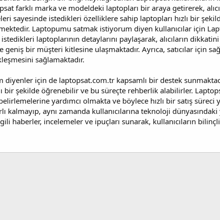
sat farklı marka ve modeldeki laptopları bir araya getirerek, alıcı
eri sayesinde istedikleri özelliklere sahip laptopları hızlı bir şeki
irmektedir. Laptopumu satmak istiyorum diyen kullanıcılar için Lap
istedikleri laptoplarının detaylarını paylaşarak, alıcıların dikkatin
geniş bir müşteri kitlesine ulaşmaktadır. Ayrıca, satıcılar için s
kleşmesini sağlamaktadır.
m diyenler için de laptopsat.com.tr kapsamlı bir destek sunmaktad
 bir şekilde öğrenebilir ve bu süreçte rehberlik alabilirler. Laptop
belirlemelerine yardımcı olmakta ve böylece hızlı bir satış süreci
nırlı kalmayıp, aynı zamanda kullanıcılarına teknoloji dünyasındaki
 ilgili haberler, incelemeler ve ipuçları sunarak, kullanıcıların bili