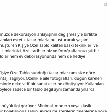
#1
ünümüzde dekorasyon anlayışının değişmesiyle birlikte
 anıları estetik tasarımlarla buluşturarak yaşam
üştüren Kişiye Özel Tablo kaliteli baskı teknikleri ve
imlerinizi, özel tarihleriniz ve fotoğraflarınızı şık bir
blolar hem ev dekorasyonunda hem de hediye
 Kişiye Özel Tablo sunduğu tasarımlar tam size göre.
ajı sağlıyor. Özellikle aile fotoğrafları, düğün kareleri
sinde dekoratif bir sanat eserine dönüşüyor. Kullanılan
ylece sadece bir tablo değil aynı zamanda yıllarca
 büyük ilgi görüyor. Minimal, modern veya klasik
r koleksiyona sahip. Ayrıca müşterilerin taleplerine göre