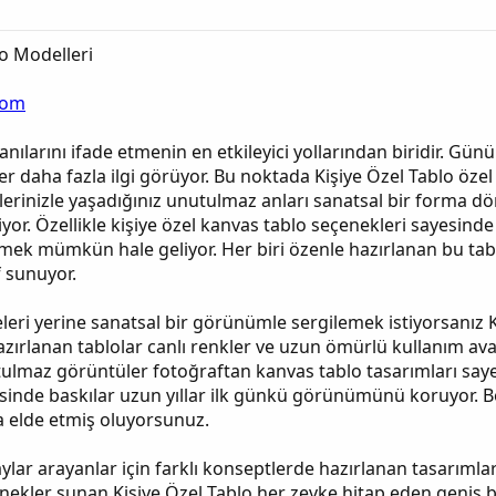
lo Modelleri
com
anılarını ifade etmenin en etkileyici yollarından biridir. G
r daha fazla ilgi görüyor. Bu noktada Kişiye Özel Tablo özel
lerinizle yaşadığınız unutulmaz anları sanatsal bir forma dön
or. Özellikle kişiye özel kanvas tablo seçenekleri sayesinde is
k mümkün hale geliyor. Her biri özenle hazırlanan bu ta
f sunuyor.
releri yerine sanatsal bir görünümle sergilemek istiyorsanız
zırlanan tablolar canlı renkler ve uzun ömürlü kullanım avant
ulmaz görüntüler fotoğraftan kanvas tablo tasarımları saye
sinde baskılar uzun yıllar ilk günkü görünümünü koruyor. Bö
ra elde etmiş oluyorsunuz.
r arayanlar için farklı konseptlerde hazırlanan tasarımlar
kler sunan Kişiye Özel Tablo her zevke hitap eden geniş bi