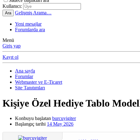
Sadece başlıkları ara
Kullanıcı:
Gelişmiş Arama…
Ara
Yeni mesajlar
Forumlarda ara
Menü
Giriş yap
Kayıt ol
Ana sayfa
Forumlar
Webmaster ve E-Ticaret
Site Tanıtımları
Kişiye Özel Hediye Tablo Model
Konbuyu başlatan
burcuyigiter
Başlangıç tarihi
14 May 2026