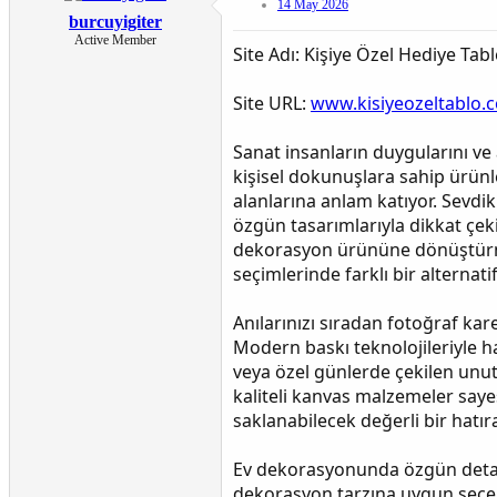
14 May 2026
burcuyigiter
Active Member
Site Adı: Kişiye Özel Hediye Tab
Site URL:
www.kisiyeozeltablo.
Sanat insanların duygularını ve 
kişisel dokunuşlara sahip ürünle
alanlarına anlam katıyor. Sevdik
özgün tasarımlarıyla dikkat çekiy
dekorasyon ürününe dönüştürme
seçimlerinde farklı bir alternati
Anılarınızı sıradan fotoğraf ka
Modern baskı teknolojileriyle ha
veya özel günlerde çekilen unut
kaliteli kanvas malzemeler saye
saklanabilecek değerli bir hatı
Ev dekorasyonunda özgün detayla
dekorasyon tarzına uygun seçene