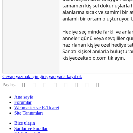
tamamen kişisel dokunuşlarla ha
alanlarına sıcak ve samimi bir a
anlamlı bir ortam oluşturuyor. Üs
Hediye seçiminde farklı ve anlam
anneler günü veya sevgililer gü
hazırlanan kişiye özel hediye t
Sanatı kişisel anılarla buluştu
kisiyeozeltablo.com tıklayın.
Cevap yazmak için giriş yap yada kayıt ol.
Facebook
Twitter
Reddit
Pinterest
Tumblr
WhatsApp
E-posta
Link
Paylaş:
Ana sayfa
Forumlar
Webmaster ve E-Ticaret
Site Tanıtımları
Bize ulaşın
Şartlar ve kurallar