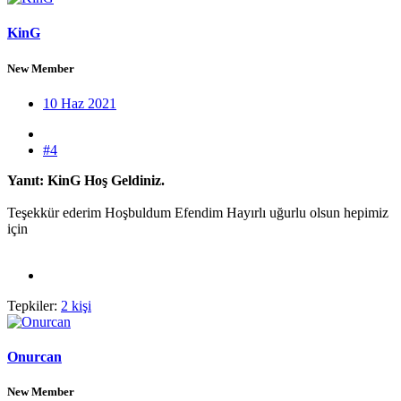
KinG
New Member
10 Haz 2021
#4
Yanıt: KinG Hoş Geldiniz.
Teşekkür ederim Hoşbuldum Efendim Hayırlı uğurlu olsun hepimiz
için
Tepkiler:
2 kişi
Onurcan
New Member