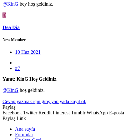
@KinG
bey hoş geldiniz.
D
Dea Dia
New Member
10 Haz 2021
#7
Yanıt: KinG Hoş Geldiniz.
@KinG
hoş geldiniz.
Cevap yazmak için giriş yap yada kayıt ol.
Paylaş:
Facebook
Twitter
Reddit
Pinterest
Tumblr
WhatsApp
E-posta
Paylaş
Link
Ana sayfa
Forumlar