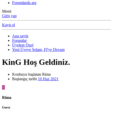
Forumlarda ara
Menü
Giriş yap
Kayıt ol
Ana sayfa
Forumlar
Üyelere Özel
Yeni Üyeye Selam, FI'ye Devam
KinG Hoş Geldiniz.
Konbuyu başlatan
Rima
Başlangıç tarihi
10 Haz 2021
R
Rima
Guest