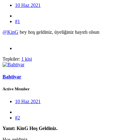
10 Haz 2021
#1
@KinG
bey hoş geldiniz, üyeliğiniz hayırlı olsun
Tepkiler:
1 kişi
Bahtiyar
Active Member
10 Haz 2021
#2
Yanıt: KinG Hoş Geldiniz.
Hos geldiniz.