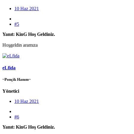
10 Haz 2021
#5
Yanıt: KinG Hoş Geldiniz.
Hoşgeldin aramıza
eLfida
~Ponçik Hanım~
Yönetici
10 Haz 2021
#6
Yanıt: KinG Hoş Geldiniz.