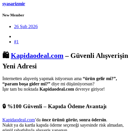
syasarizmir
New Member
26 Şub 2026
#1
🛍️
Kapidaodeal.com
– Güvenli Alışverişin
Yeni Adresi
İnternetten alışveriş yapmak istiyorsun ama
“ürün gelir mi?”,
“param boşa gider mi?”
diye mi düşünüyorsun?
İşte tam bu noktada
Kapidaodeal.com
devreye giriyor!
🔒 %100 Güvenli – Kapıda Ödeme Avantajı​
Kapidaodeal.com
’da
önce ürünü görür, sonra ödersin
.
Nakit ya da kartla kapıda ödeme seçeneği sayesinde risk almadan,
gönül rahatlığıyla alışveriş yaparsın.