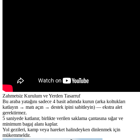
Zahmetsiz Kurulum ve Yerden Tasarruf
Bu araba yatağını sadece 4 basit adımda kurun (arka koltukları
katlayın → matı açın → destek ipini sabitleyin) — ekstra alet
gerektirmez.
5 saniyede katlanır, birlikte verilen saklama çantasına sığar ve
minimum bagaj alanı kaplar.
Yol gezileri, kamp veya hareket halindeyken dinlenmek için
mükemmeldir.