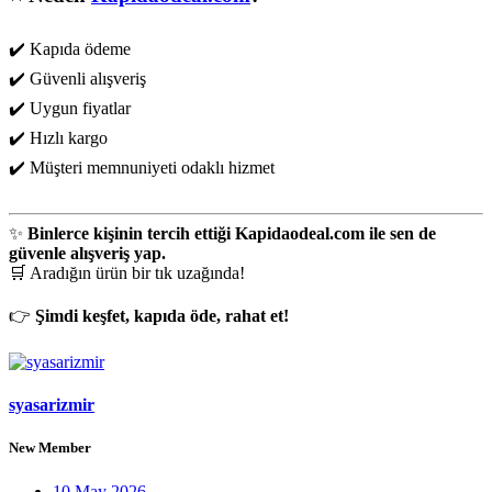
✔️ Kapıda ödeme
✔️ Güvenli alışveriş
✔️ Uygun fiyatlar
✔️ Hızlı kargo
✔️ Müşteri memnuniyeti odaklı hizmet
✨
Binlerce kişinin tercih ettiği Kapidaodeal.com ile sen de
güvenle alışveriş yap.
🛒 Aradığın ürün bir tık uzağında!
👉
Şimdi keşfet, kapıda öde, rahat et!
syasarizmir
New Member
10 May 2026