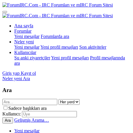
Ana sayfa
Forumlar
Yeni mesajlar
Forumlarda ara
Neler yeni
Yeni mesajlar
Yeni profil mesajları
Son aktiviteler
Kullanıcılar
Şu anki ziyaretçiler
Yeni profil mesajları
Profil mesajlarında
ara
Giriş yap
Kayıt ol
Neler yeni
Ara
Ara
Sadece başlıkları ara
Kullanıcı:
Gelişmiş Arama…
Ara
Yeni mesajlar