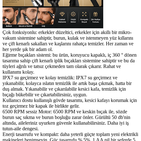
Çok fonksiyonlu: erkekler düzeltici, erkekler için akıllı bir mikro-
vakum sistemine sahiptir, burun, kulak ve istenmeyen yüz kıllarını
ve çift kenarlı sakalları ve kaşlarını rahatça temizler. Her zaman ve
her yerde şık bir adam ol.
Eğirme bıçakları sistemi: bu ürün, koruyucu kapaklı, iç 360 ° dönen
tasarıma sahip çift kenarlı iplik bıçakları sistemine sahiptir ve bu da
tüyleri ağrılı ve tatsız çekmeden tam olarak çıkarır. Rahat ve
kullanımı kolay.
IPX7 su geçirmez ve kolay temizlik: IPX7 su geçirmez ve
yıkanabilir, kolayca ıslatın temizlik ile artık başa çıkmak, hatta bir
duş almak. Yıkanabilir ve çıkarılabilir kesici kafa, temizlik için
bıçağı bükebilir ve çıkartabilirsiniz, uygun.
Kullanıcı dostu kullanışlı gövde tasarımı, kesici kafayı korumak için
toz geçirmez bir kapak ile birlikte gelir.
6500 RPM sessiz Motor: 6500 RPM ve keskin bıçak ile, sözde
burun saç sıkma ve burun boşluğu zarar önler. Gürültü 50 db'nin
altında, aileleriniz uyurken güvenle kullanabilirsiniz. Daha iyi iş
tutun-aile dengesi.
Enerji tasarrufu ve kompakt: daha yeterli güçte toplam yeni elektrikli
makineleri benimseyin. Güç tasarrufu % 5%, 1 AA pil bir seferde 5