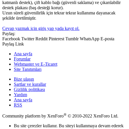
katmanlı destek), çift kablo bağı (güvenli saklama) ve çıkarılabilir
destek plakası (baş desteği korur).
Uzun süreli güvenilirlik için tekrar tekrar kullanıma dayanacak
şekilde üretilmiştir.
Cevap yazmak için giriş yap yada kayıt ol.
Paylaş:
Facebook
Twitter
Reddit
Pinterest
Tumblr
WhatsApp
E-posta
Paylaş
Link
Ana sayfa
Forumlar
Webmaster ve E-Ticaret
Site Tanıtımları
Bize ulaşın
Şartlar ve kurallar
Gizlilik politikası
Yardım
Ana sayfa
RSS
®
Community platform by XenForo
© 2010-2022 XenForo Ltd.
Bu site çerezler kullanır. Bu siteyi kullanmaya devam ederek