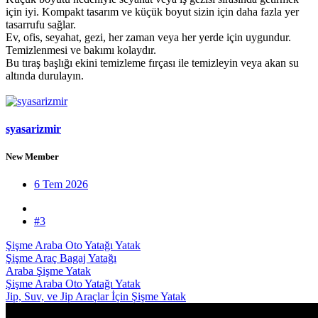
için iyi. Kompakt tasarım ve küçük boyut sizin için daha fazla yer
tasarrufu sağlar.
Ev, ofis, seyahat, gezi, her zaman veya her yerde için uygundur.
Temizlenmesi ve bakımı kolaydır.
Bu tıraş başlığı ekini temizleme fırçası ile temizleyin veya akan su
altında durulayın.
syasarizmir
New Member
6 Tem 2026
#3
Şişme Araba Oto Yatağı Yatak
Şişme Araç Bagaj Yatağı
Araba Şişme Yatak
Şişme Araba Oto Yatağı Yatak
Jip, Suv, ve Jip Araçlar İçin Şişme Yatak