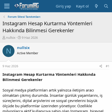
Giriş yap
Kayıt ol
Forum Sitesi Tanıtımları
Instagram Hesap Kurtarma Yöntemleri
Hakkında Bilinmesi Gerekenler
K
B
nullsix
9 Haz 2026
o
a
n
ş
nullsix
N
b
l
Active Member
u
a
y
n
u
g
9 Haz 2026
#1
b
ı
a
ç
Instagram Hesap Kurtarma Yöntemleri Hakkında
ş
t
Bilinmesi Gerekenler
l
a
a
r
Sosyal medya platformları artık yalnızca iletişim aracı
t
i
olmaktan çıkmış durumda. İnsanlar günlük yaşamlarını, iş
a
h
süreçlerini, dijital arşivlerini ve sosyal çevrelerini büyük
n
i
ölçüde bu platformlar üzerinden yönetiyor. Özellikle
milyonlarca aktif kullanıcıya sahip olan Instagram, bireysel