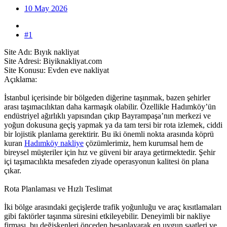
10 May 2026
#1
Site Adı: Bıyık nakliyat
Site Adresi: Biyiknakliyat.com
Site Konusu: Evden eve nakliyat
Açıklama:
İstanbul içerisinde bir bölgeden diğerine taşınmak, bazen şehirler
arası taşımacılıktan daha karmaşık olabilir. Özellikle Hadımköy’ün
endüstriyel ağırlıklı yapısından çıkıp Bayrampaşa’nın merkezi ve
yoğun dokusuna geçiş yapmak ya da tam tersi bir rota izlemek, ciddi
bir lojistik planlama gerektirir. Bu iki önemli nokta arasında köprü
kuran
Hadımköy nakliye
çözümlerimiz, hem kurumsal hem de
bireysel müşteriler için hız ve güveni bir araya getirmektedir. Şehir
içi taşımacılıkta mesafeden ziyade operasyonun kalitesi ön plana
çıkar.
Rota Planlaması ve Hızlı Teslimat
İki bölge arasındaki geçişlerde trafik yoğunluğu ve araç kısıtlamaları
gibi faktörler taşınma süresini etkileyebilir. Deneyimli bir nakliye
firması, bu değişkenleri önceden hesaplayarak en uygun saatleri ve