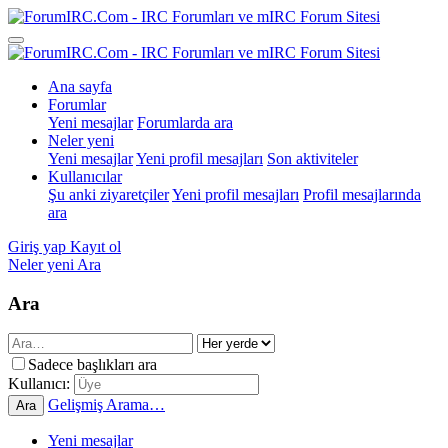
Ana sayfa
Forumlar
Yeni mesajlar
Forumlarda ara
Neler yeni
Yeni mesajlar
Yeni profil mesajları
Son aktiviteler
Kullanıcılar
Şu anki ziyaretçiler
Yeni profil mesajları
Profil mesajlarında
ara
Giriş yap
Kayıt ol
Neler yeni
Ara
Ara
Sadece başlıkları ara
Kullanıcı:
Gelişmiş Arama…
Ara
Yeni mesajlar