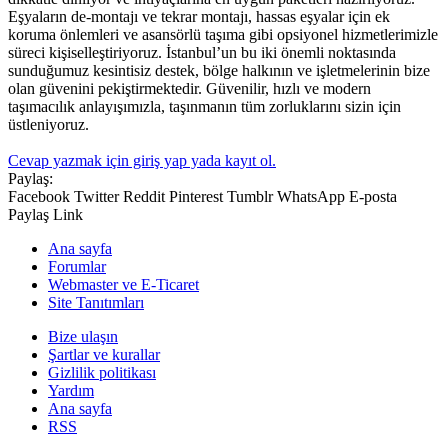
Eşyaların de-montajı ve tekrar montajı, hassas eşyalar için ek
koruma önlemleri ve asansörlü taşıma gibi opsiyonel hizmetlerimizle
süreci kişiselleştiriyoruz. İstanbul’un bu iki önemli noktasında
sunduğumuz kesintisiz destek, bölge halkının ve işletmelerinin bize
olan güvenini pekiştirmektedir. Güvenilir, hızlı ve modern
taşımacılık anlayışımızla, taşınmanın tüm zorluklarını sizin için
üstleniyoruz.
Cevap yazmak için giriş yap yada kayıt ol.
Paylaş:
Facebook
Twitter
Reddit
Pinterest
Tumblr
WhatsApp
E-posta
Paylaş
Link
Ana sayfa
Forumlar
Webmaster ve E-Ticaret
Site Tanıtımları
Bize ulaşın
Şartlar ve kurallar
Gizlilik politikası
Yardım
Ana sayfa
RSS