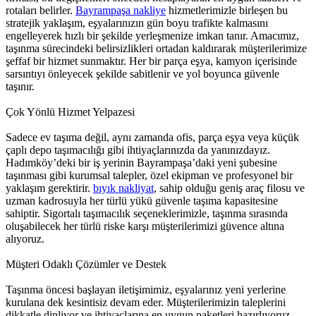
rotaları belirler.
Bayrampaşa nakliye
hizmetlerimizle birleşen bu
stratejik yaklaşım, eşyalarınızın gün boyu trafikte kalmasını
engelleyerek hızlı bir şekilde yerleşmenize imkan tanır. Amacımız,
taşınma sürecindeki belirsizlikleri ortadan kaldırarak müşterilerimize
şeffaf bir hizmet sunmaktır. Her bir parça eşya, kamyon içerisinde
sarsıntıyı önleyecek şekilde sabitlenir ve yol boyunca güvenle
taşınır.
Çok Yönlü Hizmet Yelpazesi
Sadece ev taşıma değil, aynı zamanda ofis, parça eşya veya küçük
çaplı depo taşımacılığı gibi ihtiyaçlarınızda da yanınızdayız.
Hadımköy’deki bir iş yerinin Bayrampaşa’daki yeni şubesine
taşınması gibi kurumsal talepler, özel ekipman ve profesyonel bir
yaklaşım gerektirir.
bıyık nakliyat
, sahip olduğu geniş araç filosu ve
uzman kadrosuyla her türlü yükü güvenle taşıma kapasitesine
sahiptir. Sigortalı taşımacılık seçeneklerimizle, taşınma sırasında
oluşabilecek her türlü riske karşı müşterilerimizi güvence altına
alıyoruz.
Müşteri Odaklı Çözümler ve Destek
Taşınma öncesi başlayan iletişimimiz, eşyalarınız yeni yerlerine
kurulana dek kesintisiz devam eder. Müşterilerimizin taleplerini
dikkatle dinliyor ve ihtiyaçlarına en uygun paketleri hazırlıyoruz.