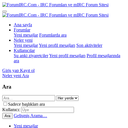
Ana sayfa
Forumlar
Yeni mesajlar
Forumlarda ara
Neler yeni
Yeni mesajlar
Yeni profil mesajları
Son aktiviteler
Kullanıcılar
Şu anki ziyaretçiler
Yeni profil mesajları
Profil mesajlarında
ara
Giriş yap
Kayıt ol
Neler yeni
Ara
Ara
Sadece başlıkları ara
Kullanıcı:
Gelişmiş Arama…
Ara
Yeni mesajlar