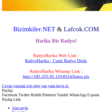
Bizimkiler.NET
&
Lafcok.COM
Harika Bir Radyo!
RadyoHarika Web Link :
RadyoHarika - Canli Radyo Dinle
RadyoHarika Winamp Link :
http://185.255.92.119:8114/listen.pls
Cevap yazmak için giriş yap yada kayıt ol.
Paylaş:
Facebook
Twitter
Reddit
Pinterest
Tumblr
WhatsApp
E-posta
Paylaş
Link
Ana sayfa