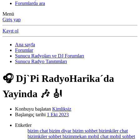
Forumlarda ara
Menü
Giriş yap
Kayıt ol
Ana sayfa
Forumlar
Sunucu Radyoları ve DJ Forumları
Sunucu Radyo Tanıtımları
🎧 Dj`Pi RadyoHarika´da
Yayinda 🎶 🎻
Konbuyu başlatan
Kimliksiz
Başlangıç tarihi
1 Eki 2023
Etiketler
bizim chat
bizim diyar
bizim sohbet
bizimkiler chat
bizimkiler sohbet
bizimmekan
mobil chat
mobil sohbet