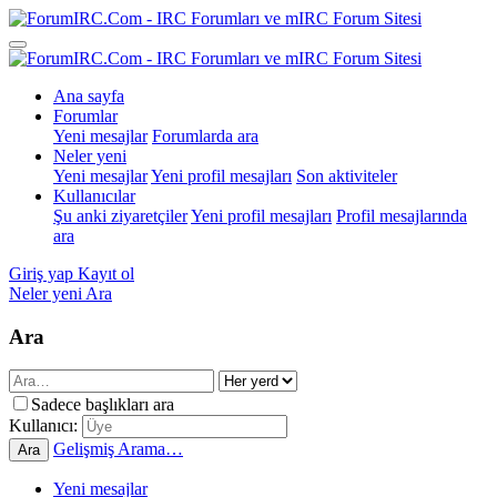
Ana sayfa
Forumlar
Yeni mesajlar
Forumlarda ara
Neler yeni
Yeni mesajlar
Yeni profil mesajları
Son aktiviteler
Kullanıcılar
Şu anki ziyaretçiler
Yeni profil mesajları
Profil mesajlarında
ara
Giriş yap
Kayıt ol
Neler yeni
Ara
Ara
Sadece başlıkları ara
Kullanıcı:
Gelişmiş Arama…
Ara
Yeni mesajlar