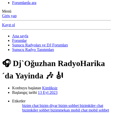
Forumlarda ara
Menü
Giriş yap
Kayıt ol
Ana sayfa
Forumlar
Sunucu Radyoları ve DJ Forumları
Sunucu Radyo Tanıtımları
🎧 Dj`Oğuzhan RadyoHarika
´da Yayinda 🎶 🎻
Konbuyu başlatan
Kimliksiz
Başlangıç tarihi
13 Eyl 2023
Etiketler
bizim chat
bizim diyar
bizim sohbet
bizimkiler chat
bizimkiler sohbet
bizimmekan
mobil chat
mobil sohbet