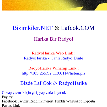
Bizimkiler.NET
&
Lafcok.COM
Harika Bir Radyo!
RadyoHarika Web Link :
RadyoHarika - Canli Radyo Dinle
RadyoHarika Winamp Link :
http://185.255.92.119:8114/listen.pls
Bizde Laf Çok /// RadyoHarika
Cevap yazmak için giriş yap yada kayıt ol.
Paylaş:
Facebook
Twitter
Reddit
Pinterest
Tumblr
WhatsApp
E-posta
Paylaş
Link