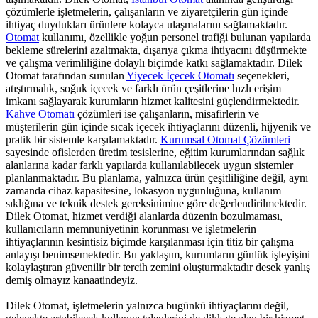
çözümlerle işletmelerin, çalışanların ve ziyaretçilerin gün içinde
ihtiyaç duydukları ürünlere kolayca ulaşmalarını sağlamaktadır.
Otomat
kullanımı, özellikle yoğun personel trafiği bulunan yapılarda
bekleme sürelerini azaltmakta, dışarıya çıkma ihtiyacını düşürmekte
ve çalışma verimliliğine dolaylı biçimde katkı sağlamaktadır. Dilek
Otomat tarafından sunulan
Yiyecek İçecek Otomatı
seçenekleri,
atıştırmalık, soğuk içecek ve farklı ürün çeşitlerine hızlı erişim
imkanı sağlayarak kurumların hizmet kalitesini güçlendirmektedir.
Kahve Otomatı
çözümleri ise çalışanların, misafirlerin ve
müşterilerin gün içinde sıcak içecek ihtiyaçlarını düzenli, hijyenik ve
pratik bir sistemle karşılamaktadır.
Kurumsal Otomat Çözümleri
sayesinde ofislerden üretim tesislerine, eğitim kurumlarından sağlık
alanlarına kadar farklı yapılarda kullanılabilecek uygun sistemler
planlanmaktadır. Bu planlama, yalnızca ürün çeşitliliğine değil, aynı
zamanda cihaz kapasitesine, lokasyon uygunluğuna, kullanım
sıklığına ve teknik destek gereksinimine göre değerlendirilmektedir.
Dilek Otomat, hizmet verdiği alanlarda düzenin bozulmaması,
kullanıcıların memnuniyetinin korunması ve işletmelerin
ihtiyaçlarının kesintisiz biçimde karşılanması için titiz bir çalışma
anlayışı benimsemektedir. Bu yaklaşım, kurumların günlük işleyişini
kolaylaştıran güvenilir bir tercih zemini oluşturmaktadır desek yanlış
demiş olmayız kanaatindeyiz.
Dilek Otomat, işletmelerin yalnızca bugünkü ihtiyaçlarını değil,