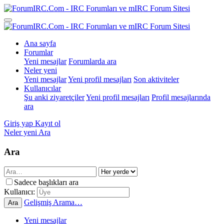
Ana sayfa
Forumlar
Yeni mesajlar
Forumlarda ara
Neler yeni
Yeni mesajlar
Yeni profil mesajları
Son aktiviteler
Kullanıcılar
Şu anki ziyaretçiler
Yeni profil mesajları
Profil mesajlarında
ara
Giriş yap
Kayıt ol
Neler yeni
Ara
Ara
Sadece başlıkları ara
Kullanıcı:
Gelişmiş Arama…
Ara
Yeni mesajlar