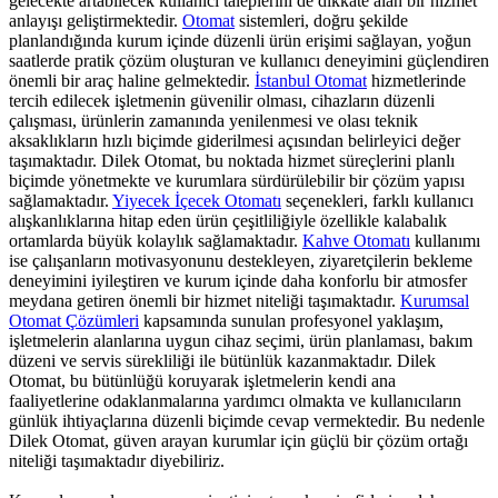
gelecekte artabilecek kullanıcı taleplerini de dikkate alan bir hizmet
anlayışı geliştirmektedir.
Otomat
sistemleri, doğru şekilde
planlandığında kurum içinde düzenli ürün erişimi sağlayan, yoğun
saatlerde pratik çözüm oluşturan ve kullanıcı deneyimini güçlendiren
önemli bir araç haline gelmektedir.
İstanbul Otomat
hizmetlerinde
tercih edilecek işletmenin güvenilir olması, cihazların düzenli
çalışması, ürünlerin zamanında yenilenmesi ve olası teknik
aksaklıkların hızlı biçimde giderilmesi açısından belirleyici değer
taşımaktadır. Dilek Otomat, bu noktada hizmet süreçlerini planlı
biçimde yönetmekte ve kurumlara sürdürülebilir bir çözüm yapısı
sağlamaktadır.
Yiyecek İçecek Otomatı
seçenekleri, farklı kullanıcı
alışkanlıklarına hitap eden ürün çeşitliliğiyle özellikle kalabalık
ortamlarda büyük kolaylık sağlamaktadır.
Kahve Otomatı
kullanımı
ise çalışanların motivasyonunu destekleyen, ziyaretçilerin bekleme
deneyimini iyileştiren ve kurum içinde daha konforlu bir atmosfer
meydana getiren önemli bir hizmet niteliği taşımaktadır.
Kurumsal
Otomat Çözümleri
kapsamında sunulan profesyonel yaklaşım,
işletmelerin alanlarına uygun cihaz seçimi, ürün planlaması, bakım
düzeni ve servis sürekliliği ile bütünlük kazanmaktadır. Dilek
Otomat, bu bütünlüğü koruyarak işletmelerin kendi ana
faaliyetlerine odaklanmalarına yardımcı olmakta ve kullanıcıların
günlük ihtiyaçlarına düzenli biçimde cevap vermektedir. Bu nedenle
Dilek Otomat, güven arayan kurumlar için güçlü bir çözüm ortağı
niteliği taşımaktadır diyebiliriz.