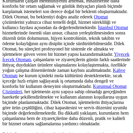
Kurumların çalışan memnuniyetini artırmak, misafirlerine daha
konforlu bir ortam sağlamak ve günlük ihtiyaçları planlı biçimde
karşılamak istemeleri son derece doğal bir beklenti oluşturmaktadır.
Dilek Otomat, bu beklentiyi doğru analiz ederek
Otomat
çözümlerini yalnızca cihaz temelli değil, hizmet sürekliliği ve
kullanıcı faydası açısından da değerlendirmektedir.
İstanbul Otomat
hizmetlerinde önemli olan unsur, cihazın yerleştirilmesinden sonra
düzenli ürün dolumunun, hijyen kontrolünün, teknik takibin ve
ödeme kolaylığının aynı disiplin içinde sürdürülebilmesidir. Dilek
Otomat, bu süreçleri profesyonel bir sistemle ele almakta ve
işletmelere güven veren bir hizmet yapısı kazandırmaktadır.
Yiyecek
İçecek Otomatı
, çalışanların ve ziyaretçilerin günün farklı saatlerinde
ihtiyaç duydukları ürünlere ulaşmalarını kolaylaştırmakta, özellikle
yoğun çalışma dönemlerinde zaman kaybını azaltmaktadır.
Kahve
Otomatı
ise kurum içindeki mola kültürünü desteklemekte, sıcak
içeceğe hızlı erişim sağlayarak iş ortamında daha dengeli ve
konforlu bir kullanım deneyimi oluşturmaktadır.
Kurumsal Otomat
Çözümleri
, her işletmenin aynı yapıya sahip olmadığı gerçeğinden
hareketle şekillendirilmekte ve kullanım alanının koşullarına uygun
biçimde planlanmaktadır. Dilek Otomat, işletmelerin ihtiyaçlarına
göre ürün çeşitliliğini, cihaz kapasitesini ve servis düzenini uyumlu
biçimde değerlendirmektedir. Bu dikkatli yaklaşım, kurumların hem
çalışanlarına hem de ziyaretçilerine daha düzenli, pratik ve kaliteli
bir hizmet ortamı sağlamalarına yardımcı olmaktadır.