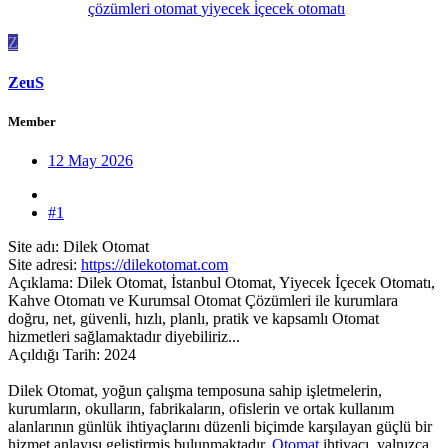
çözümleri
otomat
yiyecek i̇çecek otomatı
Z
ZeuS
Member
12 May 2026
#1
Site adı: Dilek Otomat
Site adresi:
https://dilekotomat.com
Açıklama: Dilek Otomat, İstanbul Otomat, Yiyecek İçecek Otomatı,
Kahve Otomatı ve Kurumsal Otomat Çözümleri ile kurumlara
doğru, net, güvenli, hızlı, planlı, pratik ve kapsamlı Otomat
hizmetleri sağlamaktadır diyebiliriz...
Açıldığı Tarih: 2024
Dilek Otomat, yoğun çalışma temposuna sahip işletmelerin,
kurumların, okulların, fabrikaların, ofislerin ve ortak kullanım
alanlarının günlük ihtiyaçlarını düzenli biçimde karşılayan güçlü bir
hizmet anlayışı geliştirmiş bulunmaktadır.
Otomat
ihtiyacı, yalnızca