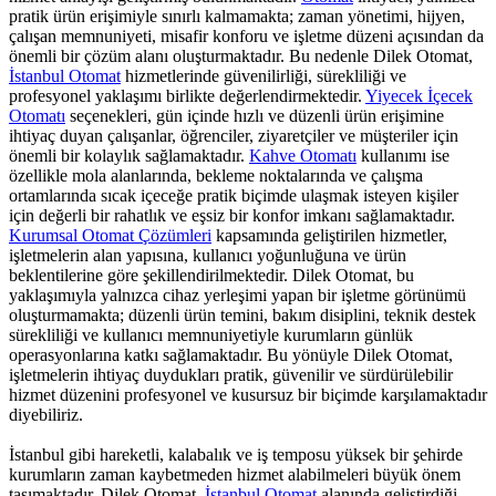
pratik ürün erişimiyle sınırlı kalmamakta; zaman yönetimi, hijyen,
çalışan memnuniyeti, misafir konforu ve işletme düzeni açısından da
önemli bir çözüm alanı oluşturmaktadır. Bu nedenle Dilek Otomat,
İstanbul Otomat
hizmetlerinde güvenilirliği, sürekliliği ve
profesyonel yaklaşımı birlikte değerlendirmektedir.
Yiyecek İçecek
Otomatı
seçenekleri, gün içinde hızlı ve düzenli ürün erişimine
ihtiyaç duyan çalışanlar, öğrenciler, ziyaretçiler ve müşteriler için
önemli bir kolaylık sağlamaktadır.
Kahve Otomatı
kullanımı ise
özellikle mola alanlarında, bekleme noktalarında ve çalışma
ortamlarında sıcak içeceğe pratik biçimde ulaşmak isteyen kişiler
için değerli bir rahatlık ve eşsiz bir konfor imkanı sağlamaktadır.
Kurumsal Otomat Çözümleri
kapsamında geliştirilen hizmetler,
işletmelerin alan yapısına, kullanıcı yoğunluğuna ve ürün
beklentilerine göre şekillendirilmektedir. Dilek Otomat, bu
yaklaşımıyla yalnızca cihaz yerleşimi yapan bir işletme görünümü
oluşturmamakta; düzenli ürün temini, bakım disiplini, teknik destek
sürekliliği ve kullanıcı memnuniyetiyle kurumların günlük
operasyonlarına katkı sağlamaktadır. Bu yönüyle Dilek Otomat,
işletmelerin ihtiyaç duydukları pratik, güvenilir ve sürdürülebilir
hizmet düzenini profesyonel ve kusursuz bir biçimde karşılamaktadır
diyebiliriz.
İstanbul gibi hareketli, kalabalık ve iş temposu yüksek bir şehirde
kurumların zaman kaybetmeden hizmet alabilmeleri büyük önem
taşımaktadır. Dilek Otomat,
İstanbul Otomat
alanında geliştirdiği