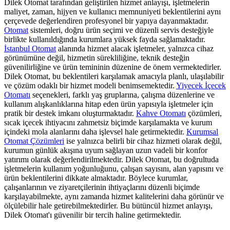
Dilek Otomat tarafından geliştirilen hizmet anlayışı, işletmelerin
maliyet, zaman, hijyen ve kullanıcı memnuniyeti beklentilerini aynı
çerçevede değerlendiren profesyonel bir yapıya dayanmaktadır.
Otomat
sistemleri, doğru ürün seçimi ve düzenli servis desteğiyle
birlikte kullanıldığında kurumlara yüksek fayda sağlamaktadır.
İstanbul Otomat
alanında hizmet alacak işletmeler, yalnızca cihaz
görünümüne değil, hizmetin sürekliliğine, teknik desteğin
güvenilirliğine ve ürün temininin düzenine de önem vermektedirler.
Dilek Otomat, bu beklentileri karşılamak amacıyla planlı, ulaşılabilir
ve çözüm odaklı bir hizmet modeli benimsemektedir.
Yiyecek İçecek
Otomatı
seçenekleri, farklı yaş gruplarına, çalışma düzenlerine ve
kullanım alışkanlıklarına hitap eden ürün yapısıyla işletmeler için
pratik bir destek imkanı oluşturmaktadır.
Kahve Otomatı
çözümleri,
sıcak içecek ihtiyacını zahmetsiz biçimde karşılamakta ve kurum
içindeki mola alanlarını daha işlevsel hale getirmektedir.
Kurumsal
Otomat Çözümleri
ise yalnızca belirli bir cihaz hizmeti olarak değil,
kurumun günlük akışına uyum sağlayan uzun vadeli bir konfor
yatırımı olarak değerlendirilmektedir. Dilek Otomat, bu doğrultuda
işletmelerin kullanım yoğunluğunu, çalışan sayısını, alan yapısını ve
ürün beklentilerini dikkate almaktadır. Böylece kurumlar,
çalışanlarının ve ziyaretçilerinin ihtiyaçlarını düzenli biçimde
karşılayabilmekte, aynı zamanda hizmet kalitelerini daha görünür ve
ölçülebilir hale getirebilmektedirler. Bu bütüncül hizmet anlayışı,
Dilek Otomat'ı güvenilir bir tercih haline getirmektedir.