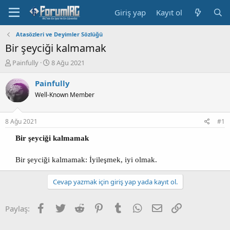
Giriş yap
Kayıt ol
Atasözleri ve Deyimler Sözlüğü
Bir şeyciği kalmamak
K
B
Painfully
8 Ağu 2021
o
a
n
ş
Painfully
b
l
Well-Known Member
u
a
y
n
u
g
8 Ağu 2021
#1
b
ı
a
ç
Bir şeyciği kalmamak
ş
t
l
a
Bir şeyciği kalmamak: İyileşmek, iyi olmak.​
a
r
t
i
Cevap yazmak için giriş yap yada kayıt ol.
a
h
n
i
Facebook
Twitter
Reddit
Pinterest
Tumblr
WhatsApp
E-posta
Link
Paylaş: