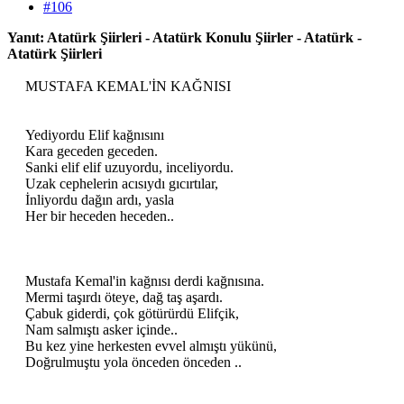
#106
Yanıt: Atatürk Şiirleri - Atatürk Konulu Şiirler - Atatürk -
Atatürk Şiirleri
MUSTAFA KEMAL'İN KAĞNISI
Yediyordu Elif kağnısını
Kara geceden geceden.
Sanki elif elif uzuyordu, inceliyordu.
Uzak cephelerin acısıydı gıcırtılar,
İnliyordu dağın ardı, yasla
Her bir heceden heceden..
Mustafa Kemal'in kağnısı derdi kağnısına.
Mermi taşırdı öteye, dağ taş aşardı.
Çabuk giderdi, çok götürürdü Elifçik,
Nam salmıştı asker içinde..
Bu kez yine herkesten evvel almıştı yükünü,
Doğrulmuştu yola önceden önceden ..