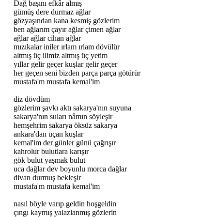
Dağ başını efkâr almış
gümüş dere durmaz ağlar
gözyaşından kana kesmiş gözlerim
ben ağlarım çayır ağlar çimen ağlar
ağlar ağlar cihan ağlar
mızıkalar iniler ırlam ırlam dövülür
altmış üç ilimiz altmış üç yetim
yıllar gelir geçer kuşlar gelir geçer
her geçen seni bizden parça parça götürür
mustafa'm mustafa kemal'im
diz dövdüm
gözlerim şavkı aktı sakarya'nın suyuna
sakarya'nın suları nâmın söyleşir
hemşehrim sakarya öksüz sakarya
ankara'dan uçan kuşlar
kemal'im der günler günü çağrışır
kahrolur bulutlara karışır
gök bulut yaşmak bulut
uca dağlar dev boyunlu morca dağlar
divan durmuş bekleşir
mustafa'm mustafa kemal'im
nasıl böyle varıp geldin hoşgeldin
çıngı kaymış yalazlanmış gözlerin