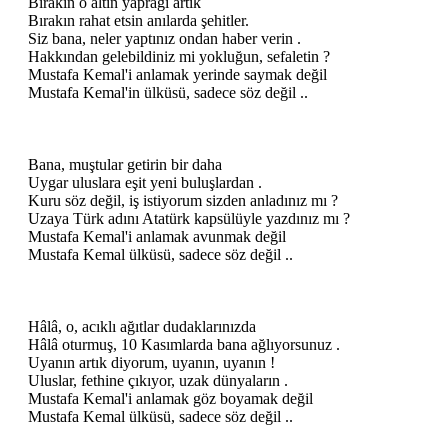
Bırakın o altın yaprağı artık
Bırakın rahat etsin anılarda şehitler.
Siz bana, neler yaptınız ondan haber verin .
Hakkından gelebildiniz mi yokluğun, sefaletin ?
Mustafa Kemal'i anlamak yerinde saymak değil
Mustafa Kemal'in ülküsü, sadece söz değil ..
Bana, muştular getirin bir daha
Uygar uluslara eşit yeni buluşlardan .
Kuru söz değil, iş istiyorum sizden anladınız mı ?
Uzaya Türk adını Atatürk kapsülüyle yazdınız mı ?
Mustafa Kemal'i anlamak avunmak değil
Mustafa Kemal ülküsü, sadece söz değil ..
Hâlâ, o, acıklı ağıtlar dudaklarınızda
Hâlâ oturmuş, 10 Kasımlarda bana ağlıyorsunuz .
Uyanın artık diyorum, uyanın, uyanın !
Uluslar, fethine çıkıyor, uzak dünyaların .
Mustafa Kemal'i anlamak göz boyamak değil
Mustafa Kemal ülküsü, sadece söz değil ..