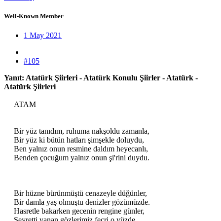
Well-Known Member
1 May 2021
#105
Yanıt: Atatürk Şiirleri - Atatürk Konulu Şiirler - Atatürk -
Atatürk Şiirleri
ATAM
Bir yüz tanıdım, ruhuma nakşoldu zamanla,
Bir yüz ki bütün hatları şimşekle doluydu,
Ben yalnız onun resmine daldım heyecanlı,
Benden çocuğum yalnız onun şi'rini duydu.
Bir hüzne bürünmüştü cenazeyle düğünler,
Bir damla yaş olmuştu denizler gözümüzde.
Hasretle bakarken gecenin rengine günler,
Seyretti yanan gözlerimiz fecri o yüzde.