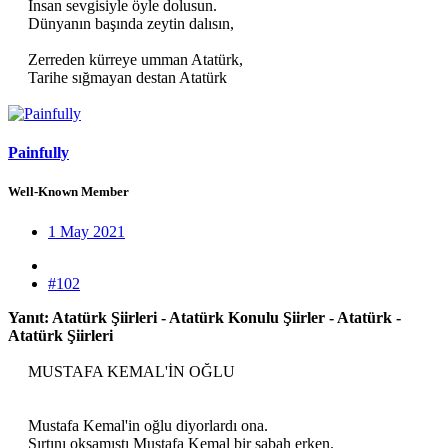
İnsan sevgisiyle öyle dolusun.
Dünyanın başında zeytin dalısın,
Zerreden kürreye umman Atatürk,
Tarihe sığmayan destan Atatürk​
Painfully
Well-Known Member
1 May 2021
#102
Yanıt: Atatürk Şiirleri - Atatürk Konulu Şiirler - Atatürk -
Atatürk Şiirleri
MUSTAFA KEMAL'İN OĞLU
Mustafa Kemal'in oğlu diyorlardı ona.
Sırtını okşamıştı Mustafa Kemal bir sabah erken.