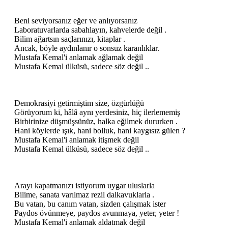
Beni seviyorsanız eğer ve anlıyorsanız
Laboratuvarlarda sabahlayın, kahvelerde değil .
Bilim ağartsın saçlarınızı, kitaplar .
Ancak, böyle aydınlanır o sonsuz karanlıklar.
Mustafa Kemal'i anlamak ağlamak değil
Mustafa Kemal ülküsü, sadece söz değil ..
Demokrasiyi getirmiştim size, özgürlüğü
Görüyorum ki, hâlâ aynı yerdesiniz, hiç ilerlememiş
Birbirinize düşmüşsünüz, halka eğilmek dururken .
Hani köylerde ışık, hani bolluk, hani kaygısız gülen ?
Mustafa Kemal'i anlamak itişmek değil
Mustafa Kemal ülküsü, sadece söz değil ..
Arayı kapatmanızı istiyorum uygar uluslarla
Bilime, sanata varılmaz rezil dalkavuklarla .
Bu vatan, bu canım vatan, sizden çalışmak ister
Paydos övünmeye, paydos avunmaya, yeter, yeter !
Mustafa Kemal'i anlamak aldatmak değil