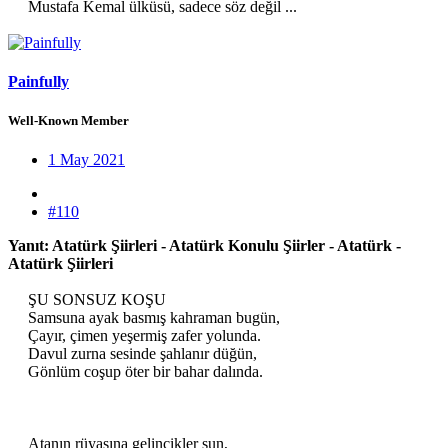
Mustafa Kemal ülküsü, sadece söz değil ...​
Painfully
Well-Known Member
1 May 2021
#110
Yanıt: Atatürk Şiirleri - Atatürk Konulu Şiirler - Atatürk -
Atatürk Şiirleri
ŞU SONSUZ KOŞU
Samsuna ayak basmış kahraman bugün,
Çayır, çimen yeşermiş zafer yolunda.
Davul zurna sesinde şahlanır düğün,
Gönlüm coşup öter bir bahar dalında.
Atanın rüyasına gelincikler sun,