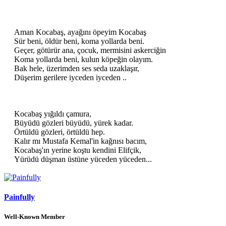
Aman Kocabaş, ayağını öpeyim Kocabaş
Sür beni, öldür beni, koma yollarda beni.
Geçer, götürür ana, çocuk, mermisini askerciğin
Koma yollarda beni, kulun köpeğin olayım.
Bak hele, üzerimden ses seda uzaklaşır,
Düşerim gerilere iyceden iyceden ..
Kocabaş yığıldı çamura,
Büyüdü gözleri büyüdü, yürek kadar.
Örtüldü gözleri, örtüldü hep.
Kalır mı Mustafa Kemal'in kağnısı bacım,
Kocabaş'ın yerine koştu kendini Elifçik,
Yürüdü düşman üstüne yüceden yüceden...​
Painfully
Well-Known Member