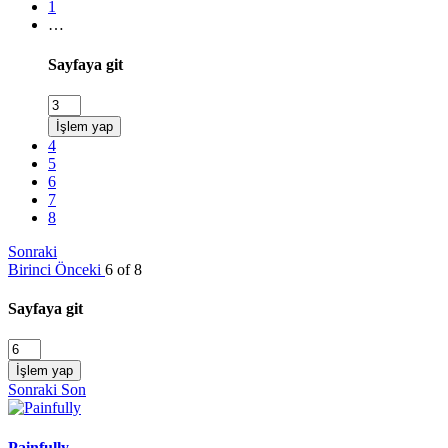
1
…
Sayfaya git
İşlem yap
4
5
6
7
8
Sonraki
Birinci
Önceki
6 of 8
Sayfaya git
İşlem yap
Sonraki
Son
Painfully