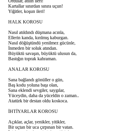
Ordular, atılın ileri!
Kartallar sınırdan sınıra uçun!
Yiğitler, koşun ileri!
HALK KOROSU
Nasıl atıldındı düşmana acınla,
Ellerin kanda, kırılmış kaburgan.
Nasıl döğüştündü yenilmez gücünle,
İnmeden bir soluk atından.
Büyüktü savaşın, büyüktü ulusun da,
Bastığın toprak kahraman.
ANALAR KOROSU
Sana bağlandı gönüller o gün,
Baş kodu yoluna başı olan,
Sana eklendi sevgiler, saygılar,
Yüceydin, daha da yüceldin o zaman..
Atatürk bir destan oldu koskoca.
İHTİYARLAR KOROSU
Açıklar, açlar, yenikler, yitikler,
Bir uçtan bir uca çırpınan bir vatan.