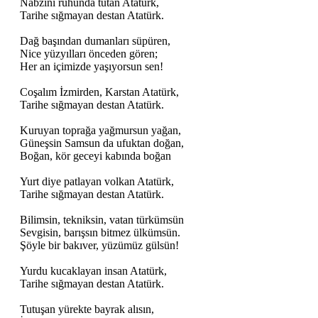
Nabzını ruhunda tutan Atatürk,
Tarihe sığmayan destan Atatürk.
Dağ başından dumanları süpüren,
Nice yüzyılları önceden gören;
Her an içimizde yaşıyorsun sen!
Coşalım İzmirden, Karstan Atatürk,
Tarihe sığmayan destan Atatürk.
Kuruyan toprağa yağmursun yağan,
Güneşsin Samsun da ufuktan doğan,
Boğan, kör geceyi kabında boğan
Yurt diye patlayan volkan Atatürk,
Tarihe sığmayan destan Atatürk.
Bilimsin, tekniksin, vatan türkümsün
Sevgisin, barışsın bitmez ülkümsün.
Şöyle bir bakıver, yüzümüz gülsün!
Yurdu kucaklayan insan Atatürk,
Tarihe sığmayan destan Atatürk.
Tutuşan yürekte bayrak alısın,