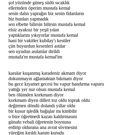
şol yüzünde güneş südü sıcaklık
ellerinden öperim mustafa kemal
senin dalın yaprağın biz senin fidanların
biz bunları yapmadık
sen elbette bilirsin bilirsin mustafa kemal
elsiz ayaksız bir yeşil yılan
yaptıklarını yıkıyorlar mustafa kemal
hani bir vakitler kubilay'ı kestiler
çün buyurdun kesenleri astılar
sen uyudun asılanlar dirildi
mustafa'm mustafa kemal'im
karalar kuşanmış karadeniz akmam diyor
dokunmayın ağlamaktan bıkmam diyor
bu gece kıyamet gecesi bu vapur bandırma vapuru
yattığı yer nur olsun mustafa kemal
ben ölümden korkmam diyor
korkmam diyen dilleri toz oldu toprak oldu
değirmen döndü dolandı yıllar oldu
bir kusur işledik bağışlar mı kimbilir
o bize öğretmedi kazan kaldırmasını
günahı vebali öğretenin boynuna
erdirip oldurana ana avrat sövmesini
yüreğim kırıldı kanım kurudu