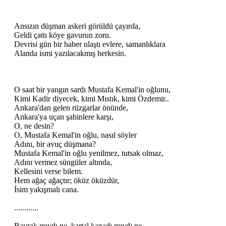
Ansızın düşman askeri görüldü çayırda,
Geldi çattı köye gavurun zoru.
Devrisi gün bir haber ulaştı evlere, samanlıklara
Alanda ismi yazılacakmış herkesin.
O saat bir yangın sardı Mustafa Kemal'in oğlunu,
Kimi Kadir diyecek, kimi Mıstık, kimi Özdemir..
Ankara'dan gelen rüzgarlar önünde,
Ankara'ya uçan şahinlere karşı,
O, ne desin?
O, Mustafa Kemal'in oğlu, nasıl söyler
Adını, bir avuç düşmana?
Mustafa Kemal'in oğlu yenilmez, tutsak olmaz,
Adını vermez süngüler altında,
Kellesini verse bilem.
Hem ağaç ağaçtır; öküz öküzdür,
İsim yakışmalı cana.
............
Bayrak mıydı ne, kartal kanadı mıydı ne,