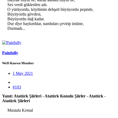
Ses verdi göklerden adı.
O yürüyordu, köylünün dehşeti büyüyordu peşinde,
Büyüyordu gövdesi,
Büyüyordu dağ kadar.
Dur diye haykırdılar, namluları çevirip üstüne,
Durmadı...
Painfully
Well-Known Member
1 May 2021
#103
Yanıt: Atatürk Şiirleri - Atatürk Konulu Şiirler - Atatürk -
Atatürk Şiirleri
Mustafa Kemal