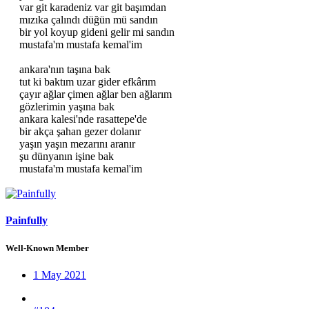
var git karadeniz var git başımdan
mızıka çalındı düğün mü sandın
bir yol koyup gideni gelir mi sandın
mustafa'm mustafa kemal'im
ankara'nın taşına bak
tut ki baktım uzar gider efkârım
çayır ağlar çimen ağlar ben ağlarım
gözlerimin yaşına bak
ankara kalesi'nde rasattepe'de
bir akça şahan gezer dolanır
yaşın yaşın mezarını aranır
şu dünyanın işine bak
mustafa'm mustafa kemal'im​
Painfully
Well-Known Member
1 May 2021