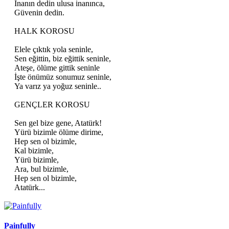
İnanın dedin ulusa inanınca,
Güvenin dedin.
HALK KOROSU
Elele çıktık yola seninle,
Sen eğittin, biz eğittik seninle,
Ateşe, ölüme gittik seninle
İşte önümüz sonumuz seninle,
Ya varız ya yoğuz seninle..
GENÇLER KOROSU
Sen gel bize gene, Atatürk!
Yürü bizimle ölüme dirime,
Hep sen ol bizimle,
Kal bizimle,
Yürü bizimle,
Ara, bul bizimle,
Hep sen ol bizimle,
Atatürk...​
Painfully