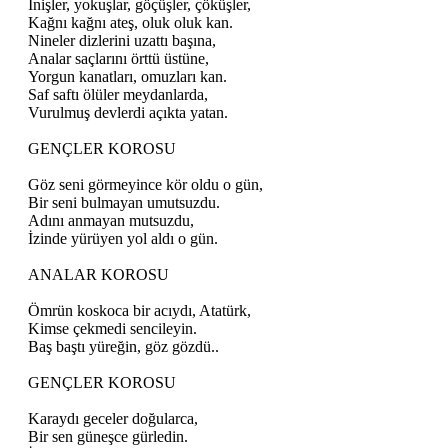
İnişler, yokuşlar, göçüşler, çöküşler,
Kağnı kağnı ateş, oluk oluk kan.
Nineler dizlerini uzattı başına,
Analar saçlarını örttü üstüne,
Yorgun kanatları, omuzları kan.
Saf saftı ölüler meydanlarda,
Vurulmuş devlerdi açıkta yatan.
GENÇLER KOROSU
Göz seni görmeyince kör oldu o gün,
Bir seni bulmayan umutsuzdu.
Adını anmayan mutsuzdu,
İzinde yürüyen yol aldı o gün.
ANALAR KOROSU
Ömrün koskoca bir acıydı, Atatürk,
Kimse çekmedi sencileyin.
Baş baştı yüreğin, göz gözdü..
GENÇLER KOROSU
Karaydı geceler doğularca,
Bir sen güneşce gürledin.