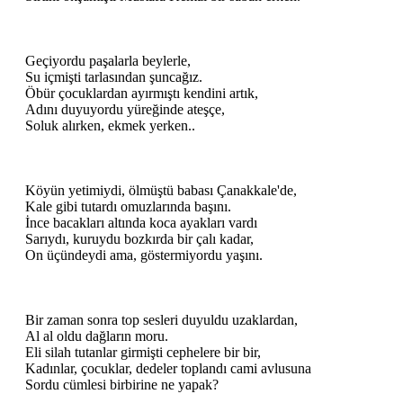
Geçiyordu paşalarla beylerle,
Su içmişti tarlasından şuncağız.
Öbür çocuklardan ayırmıştı kendini artık,
Adını duyuyordu yüreğinde ateşçe,
Soluk alırken, ekmek yerken..
Köyün yetimiydi, ölmüştü babası Çanakkale'de,
Kale gibi tutardı omuzlarında başını.
İnce bacakları altında koca ayakları vardı
Sarıydı, kuruydu bozkırda bir çalı kadar,
On üçündeydi ama, göstermiyordu yaşını.
Bir zaman sonra top sesleri duyuldu uzaklardan,
Al al oldu dağların moru.
Eli silah tutanlar girmişti cephelere bir bir,
Kadınlar, çocuklar, dedeler toplandı cami avlusuna
Sordu cümlesi birbirine ne yapak?