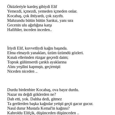
Öküzleriyle kardeş gibiydi Elif
Yemezdi, içmezdi, yemeden içmeden onlar.
Kocabaş, çok ihtiyardı, çok zayıftı.
Mahzundu bütün bütün Sarıkız, yanı sıra
Gecenin ulu ağırlığına karşı
Hafiftiler, inceden inceden..
İriydi Elif, kuvvetliydi kağnı başında.
Elma elmaydı yanakları, üzüm üzümdü gözleri.
Kınalı ellerinden rüzgar geçerdi daim;
Toprak gülümserdi çarıklı ayaklarına
Alını yeşilini kapmıştı, geçirmişti
Niceden niceden ..
Durdu birdenbire Kocabaş, ova bayır durdu.
Nazar mı değdi göklerden ne?
Dah etti, yok. Dahha dedi, gitmez
Ta gerilerden başka kağnılar yetişti geçti gacur gucur.
Nasıl durur Mustafa Kemal'in kağnısı?
Kahroldu Elifçik, düşünceden düşünceden ..