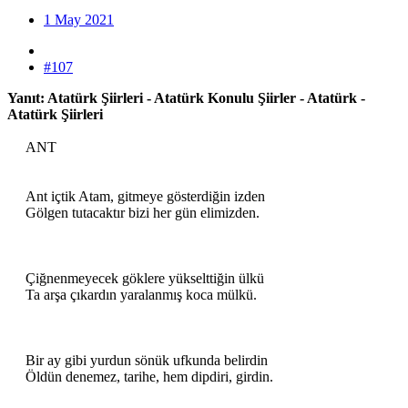
1 May 2021
#107
Yanıt: Atatürk Şiirleri - Atatürk Konulu Şiirler - Atatürk -
Atatürk Şiirleri
ANT
Ant içtik Atam, gitmeye gösterdiğin izden
Gölgen tutacaktır bizi her gün elimizden.
Çiğnenmeyecek göklere yükselttiğin ülkü
Ta arşa çıkardın yaralanmış koca mülkü.
Bir ay gibi yurdun sönük ufkunda belirdin
Öldün denemez, tarihe, hem dipdiri, girdin.