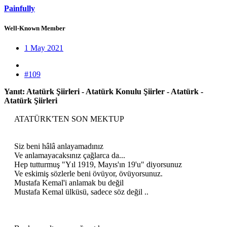
Painfully
Well-Known Member
1 May 2021
#109
Yanıt: Atatürk Şiirleri - Atatürk Konulu Şiirler - Atatürk -
Atatürk Şiirleri
ATATÜRK'TEN SON MEKTUP
Siz beni hâlâ anlayamadınız
Ve anlamayacaksınız çağlarca da...
Hep tutturmuş "Yıl 1919, Mayıs'ın 19'u" diyorsunuz
Ve eskimiş sözlerle beni övüyor, övüyorsunuz.
Mustafa Kemal'i anlamak bu değil
Mustafa Kemal ülküsü, sadece söz değil ..