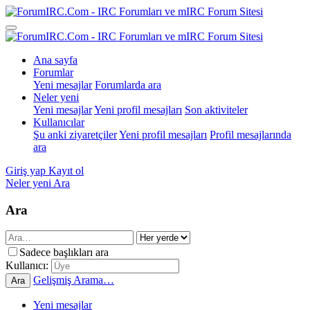
Ana sayfa
Forumlar
Yeni mesajlar
Forumlarda ara
Neler yeni
Yeni mesajlar
Yeni profil mesajları
Son aktiviteler
Kullanıcılar
Şu anki ziyaretçiler
Yeni profil mesajları
Profil mesajlarında
ara
Giriş yap
Kayıt ol
Neler yeni
Ara
Ara
Sadece başlıkları ara
Kullanıcı:
Gelişmiş Arama…
Ara
Yeni mesajlar