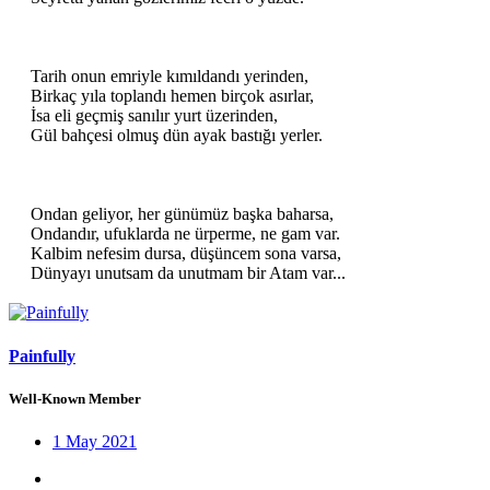
Tarih onun emriyle kımıldandı yerinden,
Birkaç yıla toplandı hemen birçok asırlar,
İsa eli geçmiş sanılır yurt üzerinden,
Gül bahçesi olmuş dün ayak bastığı yerler.
Ondan geliyor, her günümüz başka baharsa,
Ondandır, ufuklarda ne ürperme, ne gam var.
Kalbim nefesim dursa, düşüncem sona varsa,
Dünyayı unutsam da unutmam bir Atam var...​
Painfully
Well-Known Member
1 May 2021