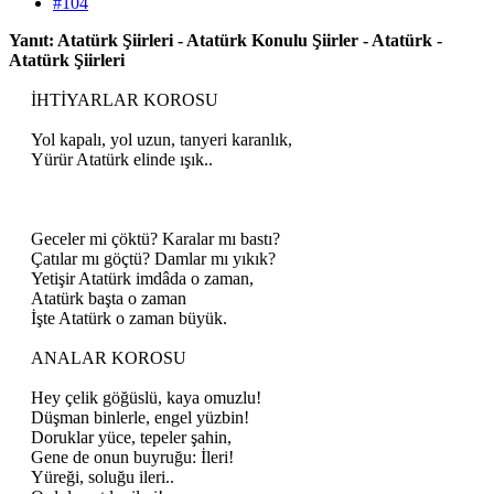
#104
Yanıt: Atatürk Şiirleri - Atatürk Konulu Şiirler - Atatürk -
Atatürk Şiirleri
İHTİYARLAR KOROSU
Yol kapalı, yol uzun, tanyeri karanlık,
Yürür Atatürk elinde ışık..
Geceler mi çöktü? Karalar mı bastı?
Çatılar mı göçtü? Damlar mı yıkık?
Yetişir Atatürk imdâda o zaman,
Atatürk başta o zaman
İşte Atatürk o zaman büyük.
ANALAR KOROSU
Hey çelik göğüslü, kaya omuzlu!
Düşman binlerle, engel yüzbin!
Doruklar yüce, tepeler şahin,
Gene de onun buyruğu: İleri!
Yüreği, soluğu ileri..