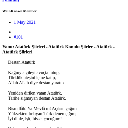
Well-Known Member
1 May 2021
#101
Yanıt: Atatürk Şiirleri - Atatürk Konulu Şiirler - Atatürk -
Atatürk Şiirleri
Destan Atatürk
Kağnıyla çileyi avuçta tutup,
Türklük ateşini içine katıp,
Allah Allah diye destan yaratıp
Yeniden dirilen vatan Atatürk,
Tarihe sığmayan destan Atatürk.
Bismillâh! Ya Mevlâ m! Açılsın çağım
Yüksekten fırlayan Türk denen çığım,
İyi dinle, işit, hisset çocuğum!