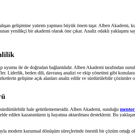
alışan gelişimine yatırım yapması büyük önem taşır. Alben Akademi, kuru
unan yenilikçi bir akademi olarak öne çıkar. Analiz odaklı yaklaşımı say
ilik​
 ekip uyumu ile de doğrudan bağlantılıdır. Alben Akademi tarafından sun
fler. Liderlik, beden dili, davranış analizi ve ekip yönetimi gibi konula
rketlerin gelişime açık alanları analiz edilir ve sürdürülebilir çözümler o
ü​
n sürdürülebilir hale getirilememesidir. Alben Akademi, sunduğu
mentor
elde edilen kazanımların iş hayatına aktarılması desteklenir. Bu yaklaş
mıyla modern kurumsal dönüşüm süreçlerinde önemli bir çözüm ortağı ol