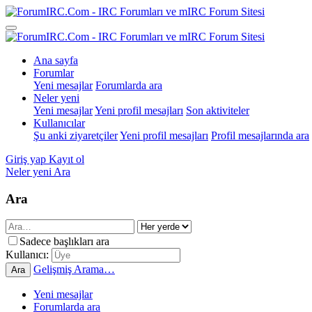
Ana sayfa
Forumlar
Yeni mesajlar
Forumlarda ara
Neler yeni
Yeni mesajlar
Yeni profil mesajları
Son aktiviteler
Kullanıcılar
Şu anki ziyaretçiler
Yeni profil mesajları
Profil mesajlarında ara
Giriş yap
Kayıt ol
Neler yeni
Ara
Ara
Sadece başlıkları ara
Kullanıcı:
Gelişmiş Arama…
Ara
Yeni mesajlar
Forumlarda ara