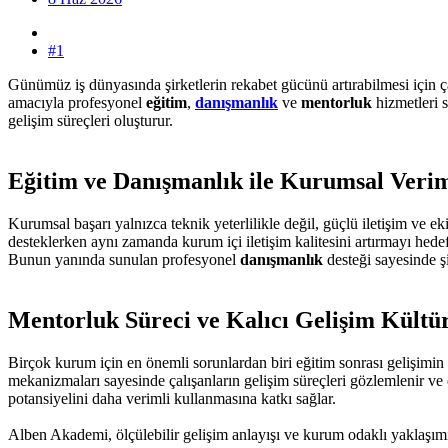
#1
Günümüz iş dünyasında şirketlerin rekabet gücünü artırabilmesi için ç
amacıyla profesyonel
eğitim
,
danışmanlık
ve
mentorluk
hizmetleri s
gelişim süreçleri oluşturur.
Eğitim ve Danışmanlık ile Kurumsal Veriml
Kurumsal başarı yalnızca teknik yeterlilikle değil, güçlü iletişim ve
desteklerken aynı zamanda kurum içi iletişim kalitesini artırmayı hede
Bunun yanında sunulan profesyonel
danışmanlık
desteği sayesinde şi
Mentorluk Süreci ve Kalıcı Gelişim Kültür
Birçok kurum için en önemli sorunlardan biri eğitim sonrası gelişimi
mekanizmaları sayesinde çalışanların gelişim süreçleri gözlemlenir ve 
potansiyelini daha verimli kullanmasına katkı sağlar.
Alben Akademi, ölçülebilir gelişim anlayışı ve kurum odaklı yaklaşı