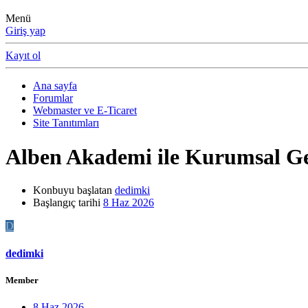
Menü
Giriş yap
Kayıt ol
Ana sayfa
Forumlar
Webmaster ve E-Ticaret
Site Tanıtımları
Alben Akademi ile Kurumsal Ge
Konbuyu başlatan
dedimki
Başlangıç tarihi
8 Haz 2026
D
dedimki
Member
8 Haz 2026