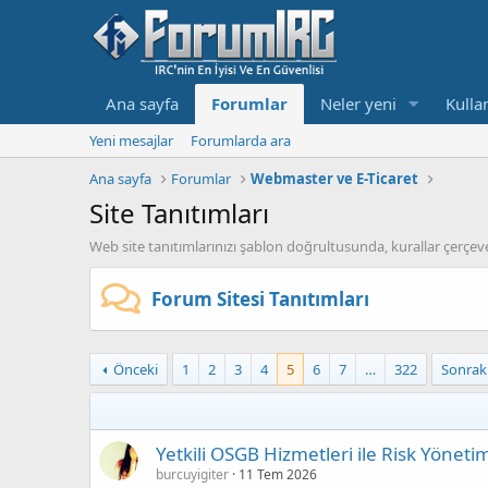
Ana sayfa
Forumlar
Neler yeni
Kullan
Yeni mesajlar
Forumlarda ara
Ana sayfa
Forumlar
Webmaster ve E-Ticaret
Site Tanıtımları
Web site tanıtımlarınızı şablon doğrultusunda, kurallar çerçe
Forum Sitesi Tanıtımları
Önceki
1
2
3
4
5
6
7
…
322
Sonrak
Yetkili OSGB Hizmetleri ile Risk Yöneti
burcuyigiter
11 Tem 2026