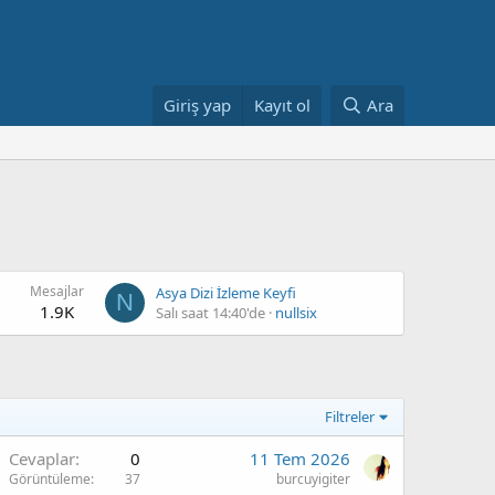
Giriş yap
Kayıt ol
Ara
Mesajlar
Asya Dizi İzleme Keyfi
N
1.9K
Salı saat 14:40'de
nullsix
Filtreler
Cevaplar
0
11 Tem 2026
Görüntüleme
37
burcuyigiter