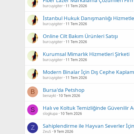
Fiber Lazer Markalama Çözümleri Firm
burcuyigiter
11 Tem 2026
İstanbul Hukuk Danışmanlığı Hizmetle
burcuyigiter
11 Tem 2026
Online Cilt Bakım Ürünleri Satışı
burcuyigiter
11 Tem 2026
Kurumsal Mimarlık Hizmetleri Şirketi
burcuyigiter
11 Tem 2026
Modern Binalar İçin Dış Cephe Kapla
burcuyigiter
11 Tem 2026
Bursa'da Petshop
B
benaykt
10 Tem 2026
Halı ve Koltuk Temizliğinde Güvenilir
S
slogkupa
10 Tem 2026
Sahiplendirme ile Hayvan Severler İçi
Z
ZeuS
9 Tem 2026