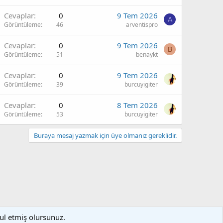
Cevaplar
0
9 Tem 2026
A
Görüntüleme
46
arventispro
Cevaplar
0
9 Tem 2026
B
Görüntüleme
51
benaykt
Cevaplar
0
9 Tem 2026
Görüntüleme
39
burcuyigiter
Cevaplar
0
8 Tem 2026
Görüntüleme
53
burcuyigiter
Buraya mesaj yazmak için üye olmanız gereklidir.
bul etmiş olursunuz.
artlar ve kurallar
Gizlilik politikası
Yardım
Ana sayfa
R