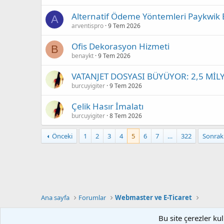
Alternatif Ödeme Yöntemleri Paykwik E-
A
arventispro
9 Tem 2026
Ofis Dekorasyon Hizmeti
B
benaykt
9 Tem 2026
VATANJET DOSYASI BÜYÜYOR: 2,5 Mİ
burcuyigiter
9 Tem 2026
Çelik Hasır İmalatı
burcuyigiter
8 Tem 2026
Önceki
1
2
3
4
5
6
7
…
322
Sonrak
Ana sayfa
Forumlar
Webmaster ve E-Ticaret
Bu site çerezler ku