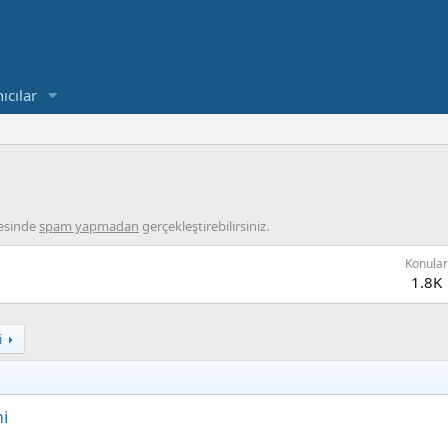
ıcılar
vesinde
spam yapmadan
gerçekleştirebilirsiniz.
Konular
1.8K
i
mi