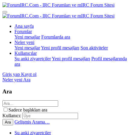
Ana sayfa
Forumlar
Yeni mesajlar
Forumlarda ara
Neler yeni
Yeni mesajlar
Yeni profil mesajları
Son aktiviteler
Kullanıcılar
Şu anki ziyaretçiler
Yeni profil mesajları
Profil mesajlarında
ara
Giriş yap
Kayıt ol
Neler yeni
Ara
Ara
Sadece başlıkları ara
Kullanıcı:
Gelişmiş Arama…
Ara
Şu anki ziyaretçiler