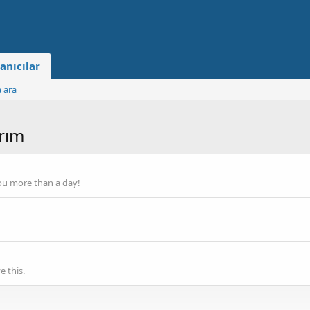
anıcılar
a ara
ırım
ou more than a day!
 this.