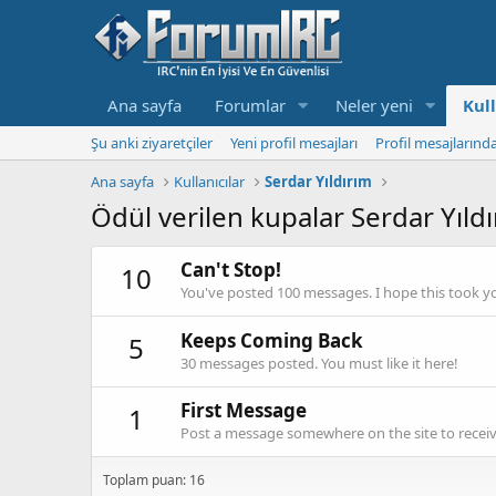
Ana sayfa
Forumlar
Neler yeni
Kull
Şu anki ziyaretçiler
Yeni profil mesajları
Profil mesajlarınd
Ana sayfa
Kullanıcılar
Serdar Yıldırım
Ödül verilen kupalar Serdar Yıld
Can't Stop!
10
You've posted 100 messages. I hope this took y
Keeps Coming Back
5
30 messages posted. You must like it here!
First Message
1
Post a message somewhere on the site to receive
Toplam puan: 16