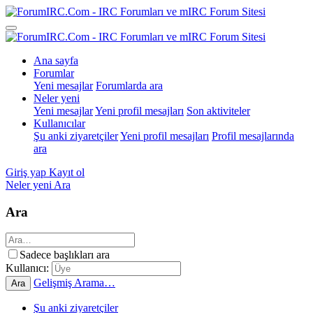
Ana sayfa
Forumlar
Yeni mesajlar
Forumlarda ara
Neler yeni
Yeni mesajlar
Yeni profil mesajları
Son aktiviteler
Kullanıcılar
Şu anki ziyaretçiler
Yeni profil mesajları
Profil mesajlarında
ara
Giriş yap
Kayıt ol
Neler yeni
Ara
Ara
Sadece başlıkları ara
Kullanıcı:
Gelişmiş Arama…
Ara
Şu anki ziyaretçiler