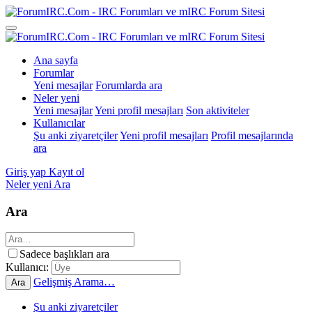
Ana sayfa
Forumlar
Yeni mesajlar
Forumlarda ara
Neler yeni
Yeni mesajlar
Yeni profil mesajları
Son aktiviteler
Kullanıcılar
Şu anki ziyaretçiler
Yeni profil mesajları
Profil mesajlarında
ara
Giriş yap
Kayıt ol
Neler yeni
Ara
Ara
Sadece başlıkları ara
Kullanıcı:
Gelişmiş Arama…
Ara
Şu anki ziyaretçiler