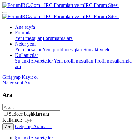
Ana sayfa
Forumlar
Yeni mesajlar
Forumlarda ara
Neler yeni
Yeni mesajlar
Yeni profil mesajları
Son aktiviteler
Kullanıcılar
Şu anki ziyaretçiler
Yeni profil mesajları
Profil mesajlarında
ara
Giriş yap
Kayıt ol
Neler yeni
Ara
Ara
Sadece başlıkları ara
Kullanıcı:
Gelişmiş Arama…
Ara
Şu anki ziyaretçiler