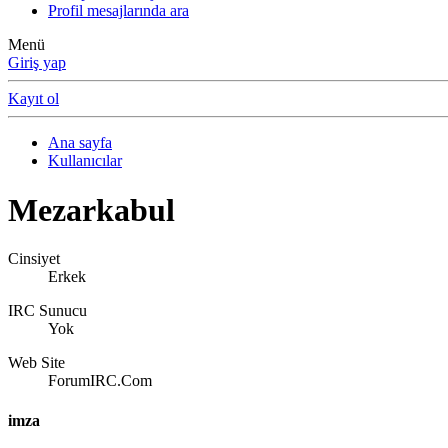
Profil mesajlarında ara
Menü
Giriş yap
Kayıt ol
Ana sayfa
Kullanıcılar
Mezarkabul
Cinsiyet
Erkek
IRC Sunucu
Yok
Web Site
ForumIRC.Com
imza