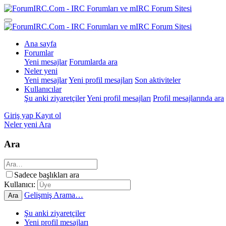
Ana sayfa
Forumlar
Yeni mesajlar
Forumlarda ara
Neler yeni
Yeni mesajlar
Yeni profil mesajları
Son aktiviteler
Kullanıcılar
Şu anki ziyaretçiler
Yeni profil mesajları
Profil mesajlarında ara
Giriş yap
Kayıt ol
Neler yeni
Ara
Ara
Sadece başlıkları ara
Kullanıcı:
Gelişmiş Arama…
Ara
Şu anki ziyaretçiler
Yeni profil mesajları