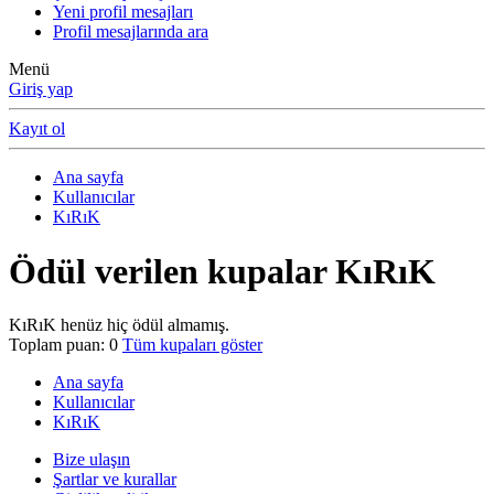
Yeni profil mesajları
Profil mesajlarında ara
Menü
Giriş yap
Kayıt ol
Ana sayfa
Kullanıcılar
KıRıK
Ödül verilen kupalar KıRıK
KıRıK henüz hiç ödül almamış.
Toplam puan: 0
Tüm kupaları göster
Ana sayfa
Kullanıcılar
KıRıK
Bize ulaşın
Şartlar ve kurallar