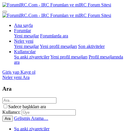
Ana sayfa
Forumlar
Yeni mesajlar
Forumlarda ara
Neler yeni
Yeni mesajlar
Yeni profil mesajları
Son aktiviteler
Kullanıcılar
Şu anki ziyaretçiler
Yeni profil mesajları
Profil mesajlarında
ara
Giriş yap
Kayıt ol
Neler yeni
Ara
Ara
Sadece başlıkları ara
Kullanıcı:
Gelişmiş Arama…
Ara
Şu anki ziyaretçiler