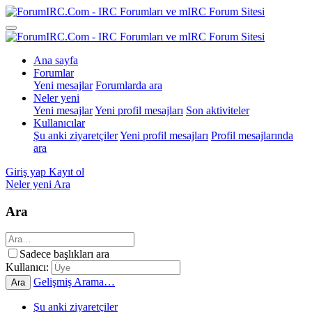
Ana sayfa
Forumlar
Yeni mesajlar
Forumlarda ara
Neler yeni
Yeni mesajlar
Yeni profil mesajları
Son aktiviteler
Kullanıcılar
Şu anki ziyaretçiler
Yeni profil mesajları
Profil mesajlarında
ara
Giriş yap
Kayıt ol
Neler yeni
Ara
Ara
Sadece başlıkları ara
Kullanıcı:
Gelişmiş Arama…
Ara
Şu anki ziyaretçiler