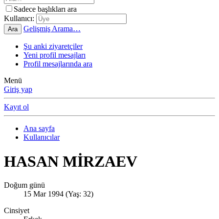
Sadece başlıkları ara
Kullanıcı:
Gelişmiş Arama…
Ara
Şu anki ziyaretçiler
Yeni profil mesajları
Profil mesajlarında ara
Menü
Giriş yap
Kayıt ol
Ana sayfa
Kullanıcılar
HASAN MİRZAEV
Doğum günü
15 Mar 1994 (Yaş: 32)
Cinsiyet