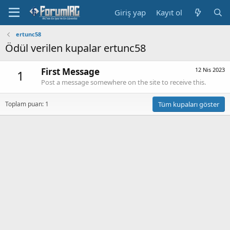
Giriş yap
Kayıt ol
ertunc58
Ödül verilen kupalar ertunc58
First Message
12 Nis 2023
1
Post a message somewhere on the site to receive this.
Toplam puan: 1
Tüm kupaları göster