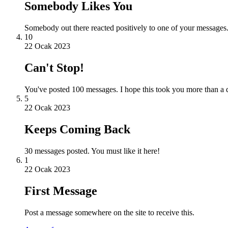
Somebody Likes You
Somebody out there reacted positively to one of your messages.
10
22 Ocak 2023
Can't Stop!
You've posted 100 messages. I hope this took you more than a 
5
22 Ocak 2023
Keeps Coming Back
30 messages posted. You must like it here!
1
22 Ocak 2023
First Message
Post a message somewhere on the site to receive this.