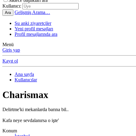
Sadece başlıkları ara
Kullanıcı:
Gelişmiş Arama…
Ara
Şu anki ziyaretçiler
Yeni profil mesajları
Profil mesajlarında ara
Menü
Giriş yap
Kayıt ol
Ana sayfa
Kullanıcılar
Charismax
Delirtme'ki mekanlarda barına bil..
Kafa neye sevdalanırsa o işte'
Konum