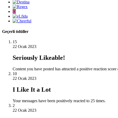
D
Geçerli ödüller
15
22 Ocak 2023
Seriously Likeable!
Content you have posted has attracted a positive reaction score 
10
22 Ocak 2023
I Like It a Lot
Your messages have been positively reacted to 25 times.
2
22 Ocak 2023