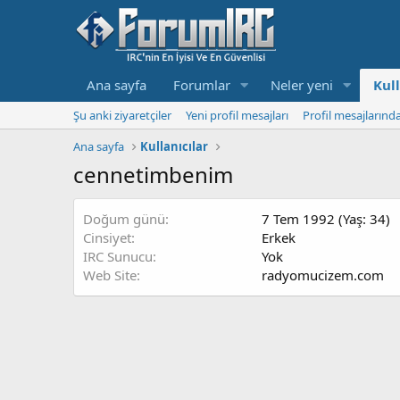
Ana sayfa
Forumlar
Neler yeni
Kull
Şu anki ziyaretçiler
Yeni profil mesajları
Profil mesajlarınd
Ana sayfa
Kullanıcılar
cennetimbenim
Doğum günü
7 Tem 1992 (Yaş: 34)
Cinsiyet
Erkek
IRC Sunucu
Yok
Web Site
radyomucizem.com