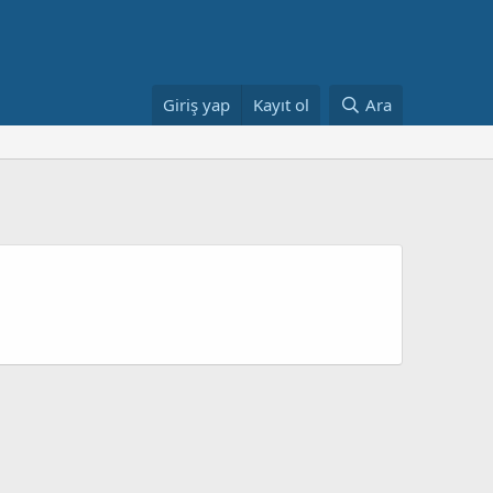
Giriş yap
Kayıt ol
Ara