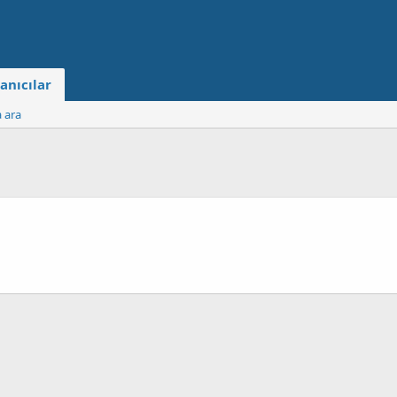
anıcılar
a ara