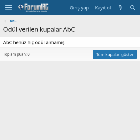
Giriş yap
Kayıt ol
AbC
Ödül verilen kupalar AbC
AbC henüz hiç ödül almamış.
Toplam puan: 0
Tüm kupaları göster