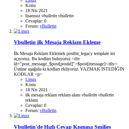
Linux
Konu
18 Nis 2021
lisanssız
vbulletin
vbulletin
Cevaplar: 0
Forum:
vBulletin
Vbulletin ilk Mesaja Reklam Ekleme
İlk Mesaja Reklam Eklemek postbit_legacy template ini
açıyoruz. Bu kodları buluyoruz <div
id="post_message_$post[postid]">$post[message]</div>
Üstüne aşağıda ki kodları ekliyoruz. YAZMAK İSTEDİĞİN
KODLAR <p>
Linux
Konu
18 Nis 2021
ilk mesaja reklam
reklam alanı
vbulletin
vbulletin
reklam
Cevaplar: 0
Forum:
vBulletin
Vbulletin'de Hızlı Cevap Kısmına Smilies