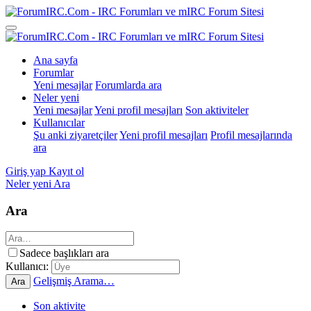
Ana sayfa
Forumlar
Yeni mesajlar
Forumlarda ara
Neler yeni
Yeni mesajlar
Yeni profil mesajları
Son aktiviteler
Kullanıcılar
Şu anki ziyaretçiler
Yeni profil mesajları
Profil mesajlarında
ara
Giriş yap
Kayıt ol
Neler yeni
Ara
Ara
Sadece başlıkları ara
Kullanıcı:
Gelişmiş Arama…
Ara
Son aktivite