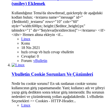
(smiley) Eklemek
Kullandığınız Tema'da showthread_quickreply de aşağıdaki
kodları bulun; <textarea name="message" id="
{$editorid}_textarea" rows="10" cols="60"
style="width:600px; height:{$editor_height}px"
tabindex="1" dir="$stylevar[textdirection]"></textarea> </if>
</div> Hemen altına ekleyin <if...
Linux
Konu
18 Nis 2021
hızlı cevap
vb hızlı cevap
vbulletin
Cevaplar: 0
Forum:
vBulletin
Vbulletin Cookie Sorunları Ve Çözümleri
Nedir bu cookie sorunu? En sık rastlanan cookie sorunu
kullanıcının giriş yapamamasıdır. Yani; kullanıcı adı ve şifreyi
yazıp giriş dedikten sonra tekrar giriş istemesidir. Bu sorunun
nedenleri ve çözümlenmiş yolları aşağıdakilerdir. 1.vBulletin
Seçenekleri >> Cookies - HTTP-Header...
Linux