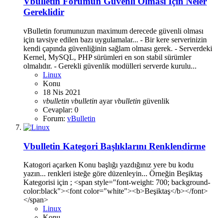
Vbulletin Forumun Güvenli Olması İçin Neler
Gereklidir
vBulletin forumunuzun maximum derecede güvenli olması
için tavsiye edilen bazı uygulamalar... - Bir kere serverinizin
kendi çapında güvenliğinin sağlam olması gerek. - Serverdeki
Kernel, MySQL, PHP sürümleri en son stabil sürümler
olmalıdır. - Gerekli güvenlik modülleri serverde kurulu...
Linux
Konu
18 Nis 2021
vbulletin
vbulletin
ayar
vbulletin
güvenlik
Cevaplar: 0
Forum:
vBulletin
Vbulletin Kategori Başlıklarını Renklendirme
Katogori açarken Konu başlığı yazdığınız yere bu kodu
yazın... renkleri isteğe göre düzenleyin... Örneğin Beşiktaş
Kategorisi için ; <span style="font-weight: 700; background-
color:black"><font color="white"><b>Beşiktaş</b></font>
</span>
Linux
Konu