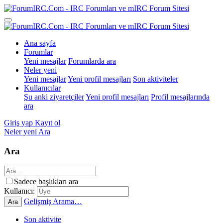
Ana sayfa
Forumlar
Yeni mesajlar
Forumlarda ara
Neler yeni
Yeni mesajlar
Yeni profil mesajları
Son aktiviteler
Kullanıcılar
Şu anki ziyaretçiler
Yeni profil mesajları
Profil mesajlarında
ara
Giriş yap
Kayıt ol
Neler yeni
Ara
Ara
Sadece başlıkları ara
Kullanıcı:
Gelişmiş Arama…
Ara
Son aktivite