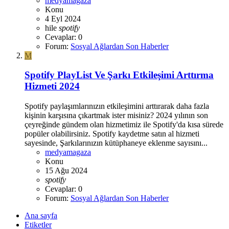
medyamagaza
Konu
4 Eyl 2024
hile
spotify
Cevaplar: 0
Forum:
Sosyal Ağlardan Son Haberler
M
Spotify PlayList Ve Şarkı Etkileşimi Arttırma
Hizmeti 2024
Spotify paylaşımlarınızın etkileşimini arttırarak daha fazla
kişinin karşısına çıkartmak ister misiniz? 2024 yılının son
çeyreğinde gündem olan hizmetimiz ile Spotify'da kısa sürede
popüler olabilirsiniz. Spotify kaydetme satın al hizmeti
sayesinde, Şarkılarınızın kütüphaneye eklenme sayısını...
medyamagaza
Konu
15 Ağu 2024
spotify
Cevaplar: 0
Forum:
Sosyal Ağlardan Son Haberler
Ana sayfa
Etiketler