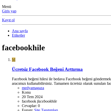
Menü
Giriş yap
Kayıt ol
Ana sayfa
Etiketler
facebookhile
M
Ücretsiz Facebook Beğeni Arttırma
Facebook beğeni hilesi ile bedava Facebook beğeni göndermek a
aracımızı kullanabilirsiniz. Tamamen ücretsiz olarak sunulan face
medyamagaza
Konu
20 Tem 2024
facebook
facebookhile
Cevaplar: 0
Forum:
Site Tanıtımları