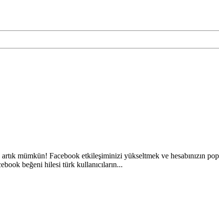
rtık mümkün! Facebook etkileşiminizi yükseltmek ve hesabınızın popül
book beğeni hilesi türk kullanıcıların...