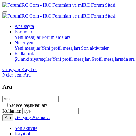
Ana sayfa
Forumlar
Yeni mesajlar
Forumlarda ara
Neler yeni
Yeni mesajlar
Yeni profil mesajları
Son aktiviteler
Kullanıcılar
Şu anki ziyaretçiler
Yeni profil mesajları
Profil mesajlarında ara
Giriş yap
Kayıt ol
Neler yeni
Ara
Ara
Sadece başlıkları ara
Kullanıcı:
Gelişmiş Arama…
Ara
Son aktivite
Kayıt ol