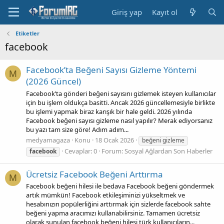
Giriş yap
Kayıt ol
Etiketler
facebook
Facebook’ta Beğeni Sayısı Gizleme Yöntemi
M
(2026 Güncel)
Facebook’ta gönderi beğeni sayısını gizlemek isteyen kullanıcılar
için bu işlem oldukça basitti. Ancak 2026 güncellemesiyle birlikte
bu işlemi yapmak biraz karışık bir hale geldi. 2026 yılında
Facebook beğeni sayısı gizleme nasıl yapılır? Merak ediyorsanız
bu yazı tam size göre! Adım adım...
medyamagaza
Konu
18 Ocak 2026
beğeni gizleme
Cevaplar: 0
Forum:
Sosyal Ağlardan Son Haberler
facebook
Ücretsiz Facebook Beğeni Arttırma
M
Facebook beğeni hilesi ile bedava Facebook beğeni göndermek
artık mümkün! Facebook etkileşiminizi yükseltmek ve
hesabınızın popülerliğini arttırmak için sizlerde facebook sahte
beğeni yapma aracımızı kullanabilirsiniz. Tamamen ücretsiz
olarak sunulan facebook beğeni hilesi türk kullanıcıların...