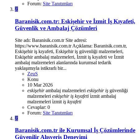
Forum:
Site Tanıtımları
Z
Baranisik.com.tr: Eskişehir ve İzmit İş Kıyafeti,
Güvenlik ve Ambalaj Çözümleri
Site adı: Baranisik.com.tr Site adresi:
https://www.baranisik.com.tr Açıklama: Baranisik.com.tr,
Eskişehir iş kıyafeti, Eskişehir iş güvenliği malzemeleri,
Eskişehir ambalaj malzemeleri, İzmit iş kıyafeti ve İzmit
ambalaj malzemeleri alanlarında kurumsal tedarik
yaklaşımıyla istikrarlı bir...
ZeuS
Konu
10 Mar 2026
eskişehir
ambalaj malzemeleri
eskişehir
iş
güvenliği
malzemeleri
eskişehir
iş
kıyafeti
i̇zmit ambalaj
malzemeleri
i̇zmit
iş
kıyafeti
Cevaplar: 0
Forum:
Site Tanıtımları
Z
Baranisik.com.tr ile Kurumsal İş Çözümlerinde
Güvenilir Alışveriş Deneyimi