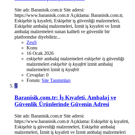
Site adı: Baranisik.com.tr Site adresi:
https://www.baranisik.com.tr Açıklama: Baranisik.com.tr,
Eskişehir iş kıyafeti, Eskişehir iş güvenliği malzemeleri,
Eskişehir ambalaj malzemeleri, İzmit iş kıyafeti ve İzmit
ambalaj malzemeleri sunan kaliteli ve güvenilir bir
platformdur diyebiliriz...
ZeuS
Konu
16 Ocak 2026
eskişehir
ambalaj malzemeleri
eskişehir
iş
güvenliği
malzemeleri
eskişehir
iş
kıyafeti
i̇zmit ambalaj
malzemeleri
i̇zmit
iş
kıyafeti
Cevaplar: 0
Forum:
Site Tanıtımları
Z
Baranisik.com.tr: İş Kıyafeti, Ambalaj ve
Güvenlik Ürünlerinde Güvenin Adresi
Site adı: Baranisik.com.tr Site adresi:
https://www.baranisik.com.tr Açıklama: Eskişehir iş kıyafeti,
Eskişehir iş güvenliği malzemeleri, Eskişehir ambalaj
malzemeleri, İzmit iş kıyafeti ve İzmit ambalaj malzemeleri