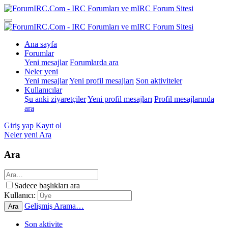
Ana sayfa
Forumlar
Yeni mesajlar
Forumlarda ara
Neler yeni
Yeni mesajlar
Yeni profil mesajları
Son aktiviteler
Kullanıcılar
Şu anki ziyaretçiler
Yeni profil mesajları
Profil mesajlarında
ara
Giriş yap
Kayıt ol
Neler yeni
Ara
Ara
Sadece başlıkları ara
Kullanıcı:
Gelişmiş Arama…
Ara
Son aktivite