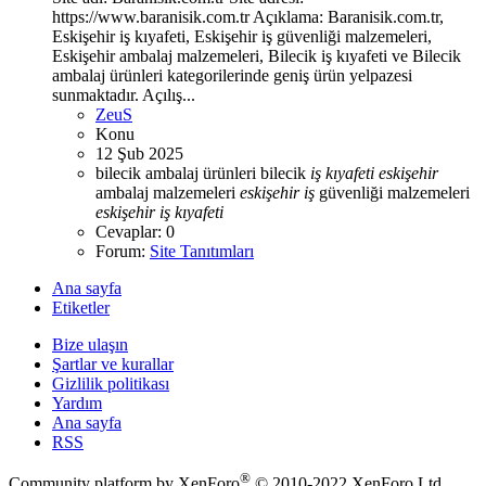
https://www.baranisik.com.tr Açıklama: Baranisik.com.tr,
Eskişehir iş kıyafeti, Eskişehir iş güvenliği malzemeleri,
Eskişehir ambalaj malzemeleri, Bilecik iş kıyafeti ve Bilecik
ambalaj ürünleri kategorilerinde geniş ürün yelpazesi
sunmaktadır. Açılış...
ZeuS
Konu
12 Şub 2025
bilecik ambalaj ürünleri
bilecik
iş
kıyafeti
eskişehir
ambalaj malzemeleri
eskişehir
iş
güvenliği malzemeleri
eskişehir
iş
kıyafeti
Cevaplar: 0
Forum:
Site Tanıtımları
Ana sayfa
Etiketler
Bize ulaşın
Şartlar ve kurallar
Gizlilik politikası
Yardım
Ana sayfa
RSS
®
Community platform by XenForo
© 2010-2022 XenForo Ltd.