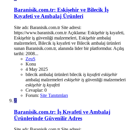
Baranisik.com.tr: Eskişehir ve Bilecik İş
Kıyafeti ve Ambalaj Ürünleri
Site adı: Baranisik.com.tr Site adresi:
https://www.baranisik.com.tr Açıklama: Eskişehir iş kıyafeti,
Eskişehir iş güvenliği malzemeleri, Eskişehir ambalaj
malzemeleri, Bilecik iş kıyafeti ve Bilecik ambalaj ürünleri
sunan Baranisik.com.tr, alanında lider bir platformdur. Açılış
tarihi: 2008...
ZeuS
Konu
4 May 2025
bilecik ambalaj ürünleri
bilecik
iş
kıyafeti
eskişehir
ambalaj malzemeleri
eskişehir
iş
güvenliği malzemeleri
eskişehir
iş
kıyafeti
Cevaplar: 0
Forum:
Site Tanıtımları
Z
Baranisik.com.tr: İş Kıyafeti ve Ambalaj
Ürünlerinde Güvenilir Adres
Site adı: Baranisik.com.tr Site adresi: