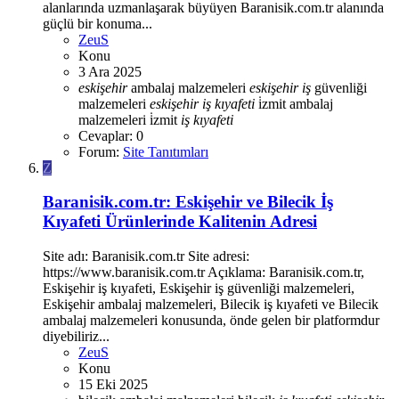
alanlarında uzmanlaşarak büyüyen Baranisik.com.tr alanında
güçlü bir konuma...
ZeuS
Konu
3 Ara 2025
eskişehir
ambalaj malzemeleri
eskişehir
iş
güvenliği
malzemeleri
eskişehir
iş
kıyafeti
i̇zmit ambalaj
malzemeleri
i̇zmit
iş
kıyafeti
Cevaplar: 0
Forum:
Site Tanıtımları
Z
Baranisik.com.tr: Eskişehir ve Bilecik İş
Kıyafeti Ürünlerinde Kalitenin Adresi
Site adı: Baranisik.com.tr Site adresi:
https://www.baranisik.com.tr Açıklama: Baranisik.com.tr,
Eskişehir iş kıyafeti, Eskişehir iş güvenliği malzemeleri,
Eskişehir ambalaj malzemeleri, Bilecik iş kıyafeti ve Bilecik
ambalaj malzemeleri konusunda, önde gelen bir platformdur
diyebiliriz...
ZeuS
Konu
15 Eki 2025