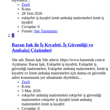
diyebiliriz...
ZeuS
Konu
28 Tem 2026
eskişehir
iş
kıyafeti
i̇zmit ambalaj malzemeleri
i̇zmit
iş
kıyafeti
Cevaplar: 0
Forum:
Site Tanıtımları
Z
Baran Işık ile İş Kıyafeti, İş Güvenliği ve
Ambalaj Çözümleri
Site adı: Baran Işık Site adresi: https://www.baranisik.com.tr
Açıklama: Baran Işık, Eskişehir iş kıyafeti, Eskişehir iş
güvenliği malzemeleri, Eskişehir ambalaj malzemeleri, İzmit iş
kıyafeti ve İzmit ambalaj malzemeleri için daima en güvenilir
adres konumunda yer almaktadır diyebiliriz...
ZeuS
Konu
5 May 2026
eskişehir
ambalaj malzemeleri
eskişehir
iş
güvenliği
malzemeleri
eskişehir
iş
kıyafeti
i̇zmit ambalaj
malzemeleri
i̇zmit
iş
kıyafeti
Cevaplar: 0