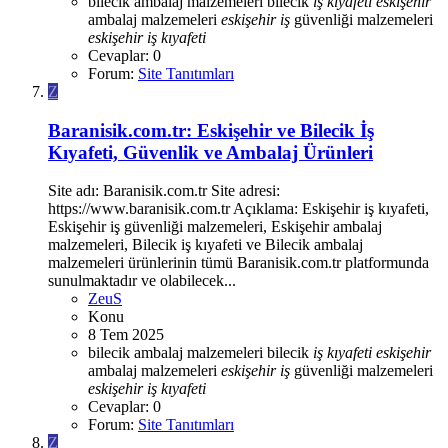
bilecik ambalaj malzemeleri
bilecik
iş
kıyafeti
eskişehir
ambalaj malzemeleri
eskişehir
iş
güvenliği malzemeleri
eskişehir
iş
kıyafeti
Cevaplar: 0
Forum:
Site Tanıtımları
Z
Baranisik.com.tr: Eskişehir ve Bilecik İş
Kıyafeti, Güvenlik ve Ambalaj Ürünleri
Site adı: Baranisik.com.tr Site adresi:
https://www.baranisik.com.tr Açıklama: Eskişehir iş kıyafeti,
Eskişehir iş güvenliği malzemeleri, Eskişehir ambalaj
malzemeleri, Bilecik iş kıyafeti ve Bilecik ambalaj
malzemeleri ürünlerinin tümü Baranisik.com.tr platformunda
sunulmaktadır ve olabilecek...
ZeuS
Konu
8 Tem 2025
bilecik ambalaj malzemeleri
bilecik
iş
kıyafeti
eskişehir
ambalaj malzemeleri
eskişehir
iş
güvenliği malzemeleri
eskişehir
iş
kıyafeti
Cevaplar: 0
Forum:
Site Tanıtımları
Z