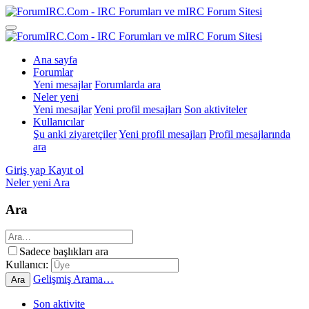
Ana sayfa
Forumlar
Yeni mesajlar
Forumlarda ara
Neler yeni
Yeni mesajlar
Yeni profil mesajları
Son aktiviteler
Kullanıcılar
Şu anki ziyaretçiler
Yeni profil mesajları
Profil mesajlarında
ara
Giriş yap
Kayıt ol
Neler yeni
Ara
Ara
Sadece başlıkları ara
Kullanıcı:
Gelişmiş Arama…
Ara
Son aktivite