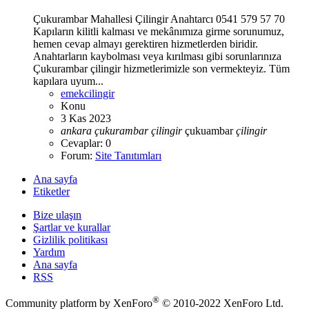
Çukurambar Mahallesi Çilingir Anahtarcı 0541 579 57 70
Kapıların kilitli kalması ve mekânımıza girme sorunumuz,
hemen cevap almayı gerektiren hizmetlerden biridir.
Anahtarların kaybolması veya kırılması gibi sorunlarınıza
Çukurambar çilingir hizmetlerimizle son vermekteyiz. Tüm
kapılara uyum...
emekcilingir
Konu
3 Kas 2023
ankara
çukurambar
çilingir
çukuambar
çilingir
Cevaplar: 0
Forum:
Site Tanıtımları
Ana sayfa
Etiketler
Bize ulaşın
Şartlar ve kurallar
Gizlilik politikası
Yardım
Ana sayfa
RSS
®
Community platform by XenForo
© 2010-2022 XenForo Ltd.