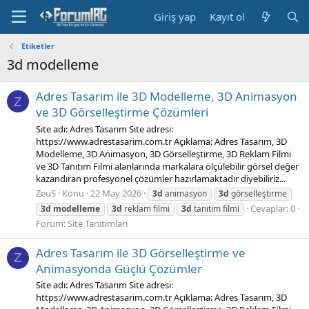
Giriş yap
Kayıt ol
Etiketler
3d modelleme
Adres Tasarım ile 3D Modelleme, 3D Animasyon
Z
ve 3D Görselleştirme Çözümleri
Site adı: Adres Tasarım Site adresi:
https://www.adrestasarim.com.tr Açıklama: Adres Tasarım, 3D
Modelleme, 3D Animasyon, 3D Görselleştirme, 3D Reklam Filmi
ve 3D Tanıtım Filmi alanlarında markalara ölçülebilir görsel değer
kazandıran profesyonel çözümler hazırlamaktadır diyebiliriz...
ZeuS
Konu
22 May 2026
3d
animasyon
3d
görselleştirme
Cevaplar: 0
3d
modelleme
3d
reklam filmi
3d
tanıtım filmi
Forum:
Site Tanıtımları
Adres Tasarım ile 3D Görselleştirme ve
Z
Animasyonda Güçlü Çözümler
Site adı: Adres Tasarım Site adresi:
https://www.adrestasarim.com.tr Açıklama: Adres Tasarım, 3D