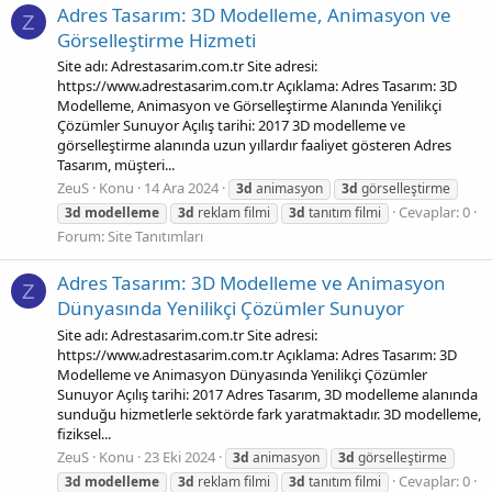
Adres Tasarım: 3D Modelleme, Animasyon ve
Z
Görselleştirme Hizmeti
Site adı: Adrestasarim.com.tr Site adresi:
https://www.adrestasarim.com.tr Açıklama: Adres Tasarım: 3D
Modelleme, Animasyon ve Görselleştirme Alanında Yenilikçi
Çözümler Sunuyor Açılış tarihi: 2017 3D modelleme ve
görselleştirme alanında uzun yıllardır faaliyet gösteren Adres
Tasarım, müşteri...
ZeuS
Konu
14 Ara 2024
3d
animasyon
3d
görselleştirme
Cevaplar: 0
3d
modelleme
3d
reklam filmi
3d
tanıtım filmi
Forum:
Site Tanıtımları
Adres Tasarım: 3D Modelleme ve Animasyon
Z
Dünyasında Yenilikçi Çözümler Sunuyor
Site adı: Adrestasarim.com.tr Site adresi:
https://www.adrestasarim.com.tr Açıklama: Adres Tasarım: 3D
Modelleme ve Animasyon Dünyasında Yenilikçi Çözümler
Sunuyor Açılış tarihi: 2017 Adres Tasarım, 3D modelleme alanında
sunduğu hizmetlerle sektörde fark yaratmaktadır. 3D modelleme,
fiziksel...
ZeuS
Konu
23 Eki 2024
3d
animasyon
3d
görselleştirme
Cevaplar: 0
3d
modelleme
3d
reklam filmi
3d
tanıtım filmi