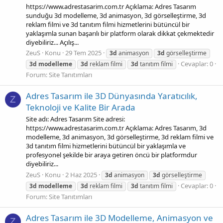
https://www.adrestasarim.com.tr Açıklama: Adres Tasarım
sunduğu 3d modelleme, 3d animasyon, 3d görselleştirme, 3d
reklam filmi ve 3d tanıtım filmi hizmetlerini bütüncül bir
yaklaşımla sunan başarılı bir platform olarak dikkat çekmektedir
diyebiliriz... Açılış...
ZeuS
Konu
29 Tem 2025
3d
animasyon
3d
görselleştirme
Cevaplar: 0
3d
modelleme
3d
reklam filmi
3d
tanıtım filmi
Forum:
Site Tanıtımları
Adres Tasarım ile 3D Dünyasında Yaratıcılık,
Z
Teknoloji ve Kalite Bir Arada
Site adı: Adres Tasarım Site adresi:
https://www.adrestasarim.com.tr Açıklama: Adres Tasarım, 3d
modelleme, 3d animasyon, 3d görselleştirme, 3d reklam filmi ve
3d tanıtım filmi hizmetlerini bütüncül bir yaklaşımla ve
profesyonel şekilde bir araya getiren öncü bir platformdur
diyebiliriz...
ZeuS
Konu
2 Haz 2025
3d
animasyon
3d
görselleştirme
Cevaplar: 0
3d
modelleme
3d
reklam filmi
3d
tanıtım filmi
Forum:
Site Tanıtımları
Adres Tasarım ile 3D Modelleme, Animasyon ve
Z