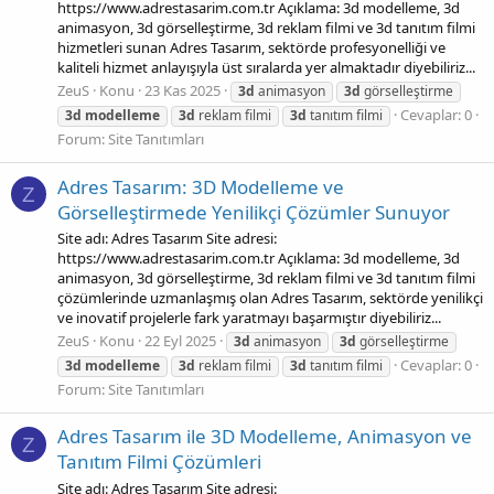
https://www.adrestasarim.com.tr Açıklama: 3d modelleme, 3d
animasyon, 3d görselleştirme, 3d reklam filmi ve 3d tanıtım filmi
hizmetleri sunan Adres Tasarım, sektörde profesyonelliği ve
kaliteli hizmet anlayışıyla üst sıralarda yer almaktadır diyebiliriz...
ZeuS
Konu
23 Kas 2025
3d
animasyon
3d
görselleştirme
Cevaplar: 0
3d
modelleme
3d
reklam filmi
3d
tanıtım filmi
Forum:
Site Tanıtımları
Adres Tasarım: 3D Modelleme ve
Z
Görselleştirmede Yenilikçi Çözümler Sunuyor
Site adı: Adres Tasarım Site adresi:
https://www.adrestasarim.com.tr Açıklama: 3d modelleme, 3d
animasyon, 3d görselleştirme, 3d reklam filmi ve 3d tanıtım filmi
çözümlerinde uzmanlaşmış olan Adres Tasarım, sektörde yenilikçi
ve inovatif projelerle fark yaratmayı başarmıştır diyebiliriz...
ZeuS
Konu
22 Eyl 2025
3d
animasyon
3d
görselleştirme
Cevaplar: 0
3d
modelleme
3d
reklam filmi
3d
tanıtım filmi
Forum:
Site Tanıtımları
Adres Tasarım ile 3D Modelleme, Animasyon ve
Z
Tanıtım Filmi Çözümleri
Site adı: Adres Tasarım Site adresi: