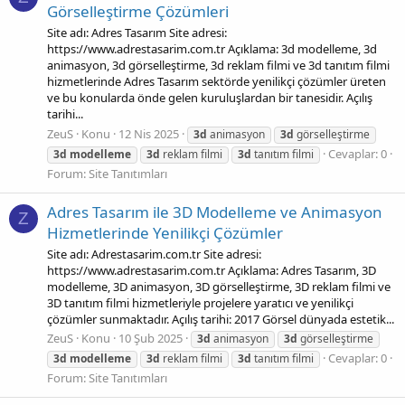
Görselleştirme Çözümleri
Site adı: Adres Tasarım Site adresi:
https://www.adrestasarim.com.tr Açıklama: 3d modelleme, 3d
animasyon, 3d görselleştirme, 3d reklam filmi ve 3d tanıtım filmi
hizmetlerinde Adres Tasarım sektörde yenilikçi çözümler üreten
ve bu konularda önde gelen kuruluşlardan bir tanesidir. Açılış
tarihi...
ZeuS
Konu
12 Nis 2025
3d
animasyon
3d
görselleştirme
Cevaplar: 0
3d
modelleme
3d
reklam filmi
3d
tanıtım filmi
Forum:
Site Tanıtımları
Adres Tasarım ile 3D Modelleme ve Animasyon
Z
Hizmetlerinde Yenilikçi Çözümler
Site adı: Adrestasarim.com.tr Site adresi:
https://www.adrestasarim.com.tr Açıklama: Adres Tasarım, 3D
modelleme, 3D animasyon, 3D görselleştirme, 3D reklam filmi ve
3D tanıtım filmi hizmetleriyle projelere yaratıcı ve yenilikçi
çözümler sunmaktadır. Açılış tarihi: 2017 Görsel dünyada estetik...
ZeuS
Konu
10 Şub 2025
3d
animasyon
3d
görselleştirme
Cevaplar: 0
3d
modelleme
3d
reklam filmi
3d
tanıtım filmi
Forum:
Site Tanıtımları