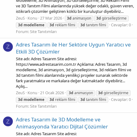
Modelleme, 3D Animasyon, 3D Görselleştirme, 3D Reklam Filmi
ve 3D Tanıtım Filmi alanlarında yüksek değer odaklı, güven veren,
istikrarlı çözümler geliştiren köklü bir kuruluştur diyebiliriz...
ZeuS
Konu
27 Mar 2026
3d
animasyon
3d
görselleştirme
Cevaplar: 0
3d
modelleme
3d
reklam filmi
3d
tanıtım filmi
Forum:
Site Tanıtımları
Adres Tasarım ile Her Sektöre Uygun Yaratıcı ve
Z
Etkili 3D Çözümler
Site adı: Adres Tasarım Site adresi:
https://www.adrestasarim.com.tr Açıklama: Adres Tasarım, 3d
modelleme, 3d animasyon, 3d görselleştirme, 3d reklam filmi ve
3d tanıtım filmi alanlarında yenilikçi projeler sunarak sektörde
fark yaratmakta ve markalara değer katmaktadır diyebiliriz...
Açılış...
ZeuS
Konu
21 Ocak 2026
3d
animasyon
3d
görselleştirme
Cevaplar: 0
3d
modelleme
3d
reklam filmi
3d
tanıtım filmi
Forum:
Site Tanıtımları
Adres Tasarım ile 3D Modelleme ve
Z
Animasyonda Yaratıcı Dijital Çözümler
Site adı: Adres Tasarım Site adresi: