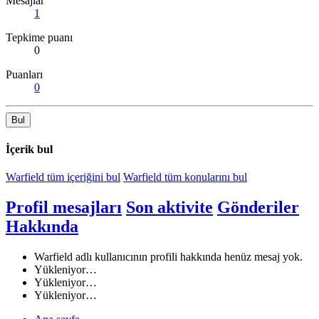
Mesajlar
1
Tepkime puanı
0
Puanları
0
Bul
İçerik bul
Warfield tüm içeriğini bul
Warfield tüm konularını bul
Profil mesajları
Son aktivite
Gönderiler
Hakkında
Warfield adlı kullanıcının profili hakkında henüz mesaj yok.
Yükleniyor…
Yükleniyor…
Yükleniyor…