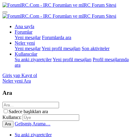
Ana sayfa
Forumlar
Yeni mesajlar
Forumlarda ara
Neler yeni
Yeni mesajlar
Yeni profil mesajları
Son aktiviteler
Kullanıcılar
Şu anki ziyaretçiler
Yeni profil mesajları
Profil mesajlarında
ara
Giriş yap
Kayıt ol
Neler yeni
Ara
Ara
Sadece başlıkları ara
Kullanıcı:
Gelişmiş Arama…
Ara
Şu anki ziyaretçiler