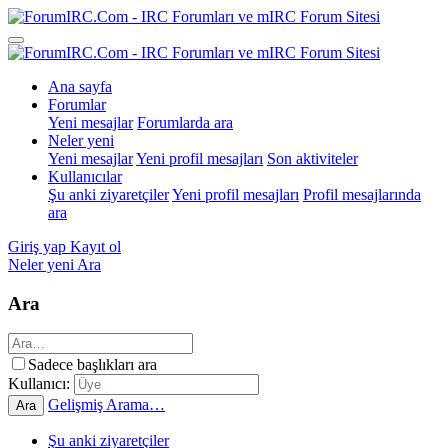
Ana sayfa
Forumlar
Yeni mesajlar
Forumlarda ara
Neler yeni
Yeni mesajlar
Yeni profil mesajları
Son aktiviteler
Kullanıcılar
Şu anki ziyaretçiler
Yeni profil mesajları
Profil mesajlarında
ara
Giriş yap
Kayıt ol
Neler yeni
Ara
Ara
Sadece başlıkları ara
Kullanıcı:
Gelişmiş Arama…
Ara
Şu anki ziyaretçiler