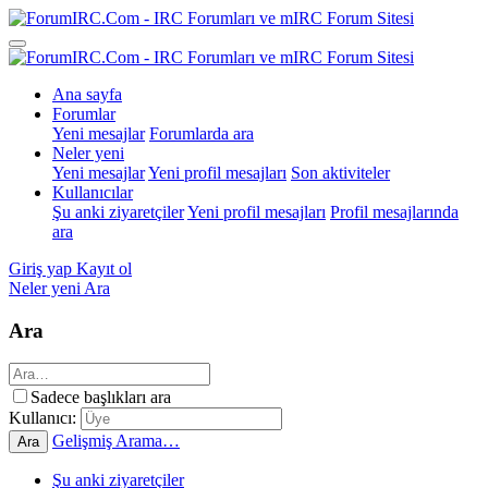
Ana sayfa
Forumlar
Yeni mesajlar
Forumlarda ara
Neler yeni
Yeni mesajlar
Yeni profil mesajları
Son aktiviteler
Kullanıcılar
Şu anki ziyaretçiler
Yeni profil mesajları
Profil mesajlarında
ara
Giriş yap
Kayıt ol
Neler yeni
Ara
Ara
Sadece başlıkları ara
Kullanıcı:
Gelişmiş Arama…
Ara
Şu anki ziyaretçiler