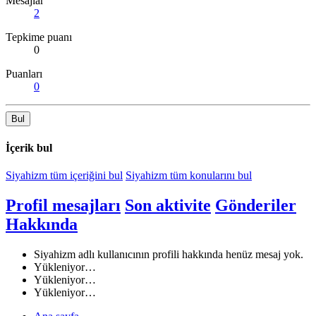
Mesajlar
2
Tepkime puanı
0
Puanları
0
Bul
İçerik bul
Siyahizm tüm içeriğini bul
Siyahizm tüm konularını bul
Profil mesajları
Son aktivite
Gönderiler
Hakkında
Siyahizm adlı kullanıcının profili hakkında henüz mesaj yok.
Yükleniyor…
Yükleniyor…
Yükleniyor…