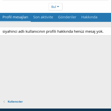
Bul
Profil mesajları
Son aktivite
Gönderiler
Hakkında
siyahinci adlı kullanıcının profili hakkında henüz mesaj yok.
Kullanıcılar