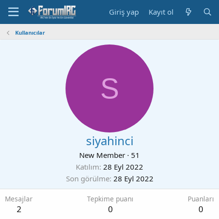
Giriş yap
Kayıt ol
Kullanıcılar
S
siyahinci
New Member
·
51
Katılım
28 Eyl 2022
Son görülme
28 Eyl 2022
Mesajlar
Tepkime puanı
Puanları
2
0
0