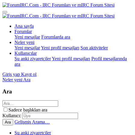
Ana sayfa
Forumlar
Yeni mesajlar
Forumlarda ara
Neler yeni
Yeni mesajlar
Yeni profil mesajları
Son aktiviteler
Kullanıcılar
Şu anki ziyaretçiler
Yeni profil mesajları
Profil mesajlarında
ara
Giriş yap
Kayıt ol
Neler yeni
Ara
Ara
Sadece başlıkları ara
Kullanıcı:
Gelişmiş Arama…
Ara
Şu anki ziyaretçiler