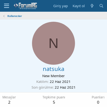
Giriş yap
Kayıt ol
Kullanıcılar
N
natsuka
New Member
Katılım
22 Haz 2021
Son görülme
22 Haz 2021
Mesajlar
Tepkime puanı
Puanları
2
5
0