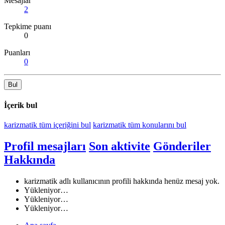
Mesajlar
2
Tepkime puanı
0
Puanları
0
Bul
İçerik bul
karizmatik tüm içeriğini bul
karizmatik tüm konularını bul
Profil mesajları
Son aktivite
Gönderiler
Hakkında
karizmatik adlı kullanıcının profili hakkında henüz mesaj yok.
Yükleniyor…
Yükleniyor…
Yükleniyor…