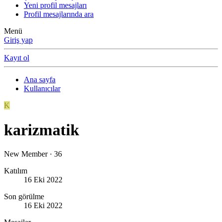
Yeni profil mesajları
Profil mesajlarında ara
Menü
Giriş yap
Kayıt ol
Ana sayfa
Kullanıcılar
K
karizmatik
New Member
·
36
Katılım
16 Eki 2022
Son görülme
16 Eki 2022