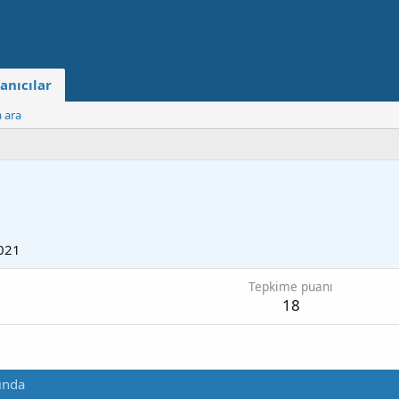
anıcılar
a ara
021
Tepkime puanı
18
ında