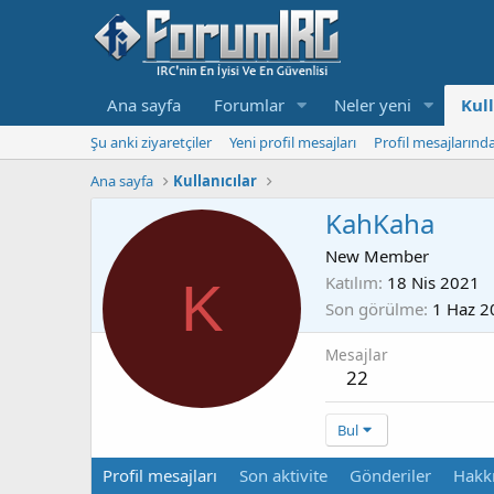
Ana sayfa
Forumlar
Neler yeni
Kull
Şu anki ziyaretçiler
Yeni profil mesajları
Profil mesajlarınd
Ana sayfa
Kullanıcılar
KahKaha
New Member
Katılım
18 Nis 2021
K
Son görülme
1 Haz 2
Mesajlar
22
Bul
Profil mesajları
Son aktivite
Gönderiler
Hakk