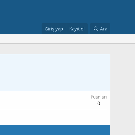
Giriş yap
Kayıt ol
Ara
Puanları
0