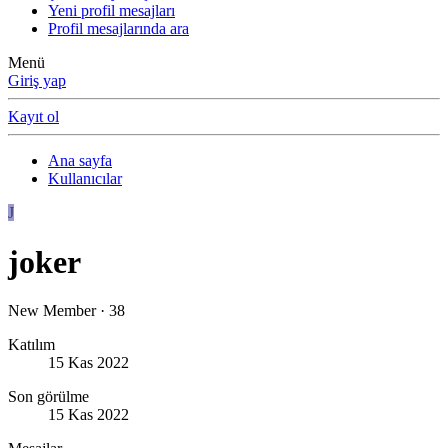
Yeni profil mesajları
Profil mesajlarında ara
Menü
Giriş yap
Kayıt ol
Ana sayfa
Kullanıcılar
J
joker
New Member
·
38
Katılım
15 Kas 2022
Son görülme
15 Kas 2022